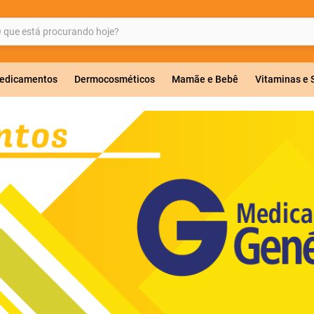
ue está procurando hoje?
BUSCADOS
edicamentos
Dermocosméticos
Mamãe e Bebê
Vitaminas e
a 20mg
r
ricas