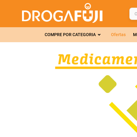
O q
TERMOS MAIS 
COMPRE POR CATEGORIA
Ofertas
M
1
º
fralda
2
º
gelmax
3
º
mounjaro
4
º
rosuvastatin
5
º
protetor sola
6
º
shampoo
7
º
dipirona
8
º
tadalafila
9
º
fraldas geriát
10
º
lola