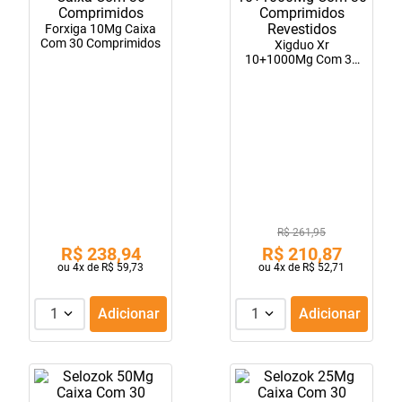
10
º
fraldas geriátricas
Forxiga 10Mg Caixa
Com 30 Comprimidos
Xigduo Xr
10+1000Mg Com 30
Comprimidos
Revestidos
R$ 261,95
R$
238
,
94
R$
210
,
87
ou
4
x de
R$
59
,
73
ou
4
x de
R$
52
,
71
1
Adicionar
1
Adicionar