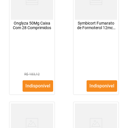
Onglyza 50Mg Caixa
Symbicort Fumarato
Com 28 Comprimidos
de Formoterol 12mcg
+ Budesonida
400mcg 60 doses
R$ 183,12
Indisponível
Indisponível