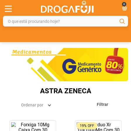
0
O que está procurando hoje?
TERMOS MAIS BUSCADOS
1
º
fralda
2
º
gelmax
3
º
mounjaro
4
º
rosuvastatina 20mg
5
º
protetor solar
ASTRA ZENECA
6
º
shampoo
Filtrar
Ordenar por
7
º
dipirona
8
º
tadalafila
19%
OFF
9
º
lola