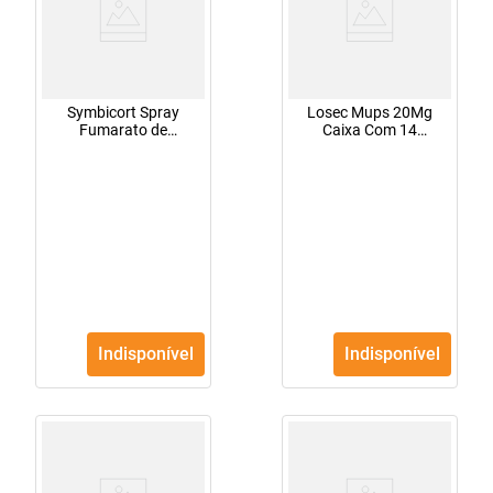
Symbicort Spray
Losec Mups 20Mg
Fumarato de
Caixa Com 14
Formoterol 6mcg +
Comprimidos
Budesonida 200mcg
Revestidos
120 doses
Indisponível
Indisponível