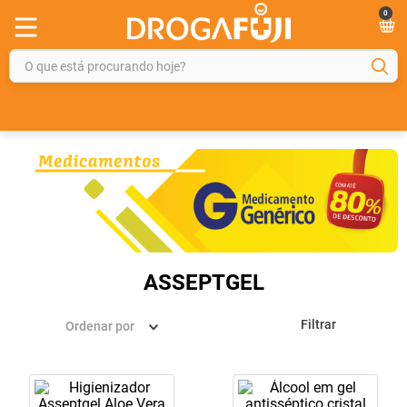
0
O que está procurando hoje?
TERMOS MAIS BUSCADOS
1
º
fralda
2
º
gelmax
3
º
mounjaro
4
º
rosuvastatina 20mg
5
º
protetor solar
ASSEPTGEL
6
º
shampoo
Filtrar
Ordenar por
7
º
dipirona
8
º
lola
9
º
fraldas geriátricas