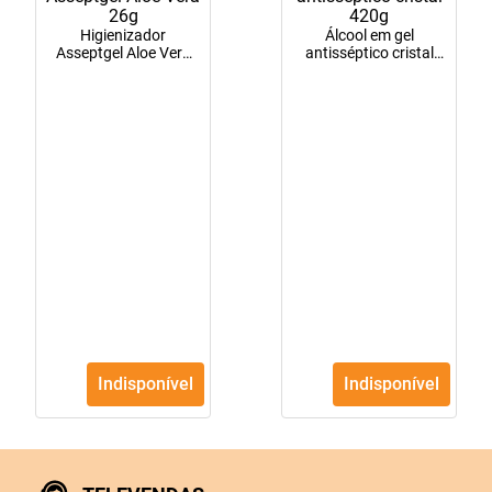
10
º
tadalafila
Higienizador
Álcool em gel
Asseptgel Aloe Vera
antisséptico cristal
26g
420g
Indisponível
Indisponível