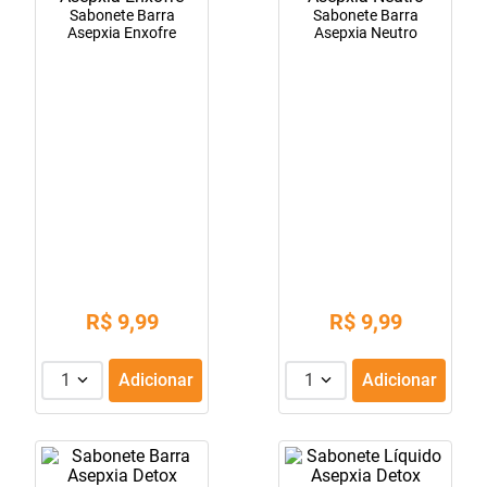
Sabonete Barra
Sabonete Barra
10
º
fraldas geriátricas
Asepxia Enxofre
Asepxia Neutro
R$
9
,
99
R$
9
,
99
1
Adicionar
1
Adicionar