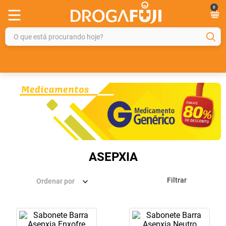
0
O que está procurando hoje?
TERMOS MAIS BUSCADOS
1
º
fralda
2
º
gelmax
3
º
mounjaro
4
º
rosuvastatina 20mg
5
º
protetor solar
ASEPXIA
6
º
shampoo
Filtrar
Ordenar por
7
º
dipirona
8
º
tadalafila
9
º
lola