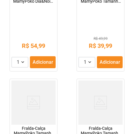
MamyPoko Dia&Noite
MamyPoko Tamanho
P 46 Unidades
M 34 Unidades
R$ 49,99
R$
54
,
99
R$
39
,
99
1
Adicionar
1
Adicionar
Fralda-Calça
Fralda-Calça
MamyPoko Tamanho
MamyPoko Tamanho