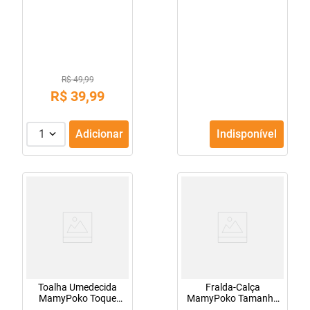
Superproteção
G 36 Unidades
Tamanho XXG 22
Unidades
R$ 49,99
R$
39
,
99
1
Adicionar
Indisponível
Toalha Umedecida
Fralda-Calça
MamyPoko Toque
MamyPoko Tamanho
Suave Lv/4 Pg/03 100
P 50 Unidades