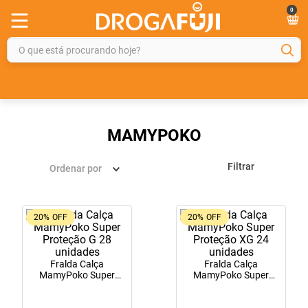
0
O que está procurando hoje?
TERMOS MAIS BUSCADOS
1
º
fralda
2
º
gelmax
MAMYPOKO
3
º
mounjaro
Filtrar
Ordenar por
4
º
rosuvastatina 20mg
5
º
protetor solar
20%
OFF
20%
OFF
6
º
shampoo
7
º
dipirona
Fralda Calça
Fralda Calça
8
º
fraldas geriátricas
MamyPoko Super
MamyPoko Super
Proteção G 28
Proteção XG 24
9
º
sveda
unidades
unidades