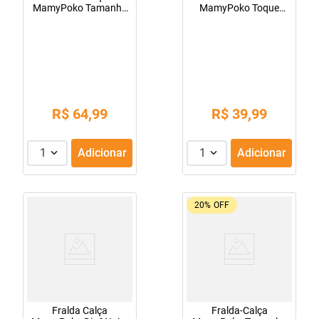
MamyPoko Tamanho
MamyPoko Toque
M 34 Unidades
Suave 200 unidades
R$
64
,
99
R$
39
,
99
1
Adicionar
1
Adicionar
20%
OFF
Fralda Calça
Fralda-Calça