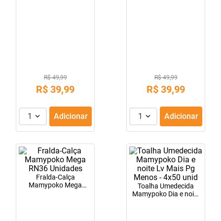
10
º
tadalafila
R$ 49,99
R$ 49,99
R$
39
,
99
R$
39
,
99
1
Adicionar
1
Adicionar
Fralda-Calça
Mamypoko Mega
Toalha Umedecida
RN36 Unidades
Mamypoko Dia e noite
Lv Mais Pg Menos -
4x50 unid