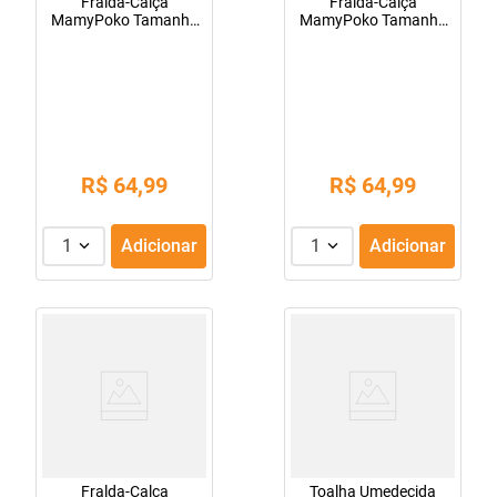
Fralda-Calça
Fralda-Calça
MamyPoko Tamanho
MamyPoko Tamanho
P 46 Unidades
G 30 Unidades
R$
64
,
99
R$
64
,
99
1
Adicionar
1
Adicionar
Fralda-Calça
Toalha Umedecida