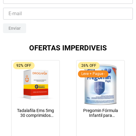
10
º
lola
Enviar
OFERTAS IMPERDIVEIS
92%
OFF
26%
OFF
Leve + Pague -
Tadalafila Ems 5mg
Pregomin Fórmula
30 comprimidos
Infantil para
revestidos
Lactentes Pepti 400g