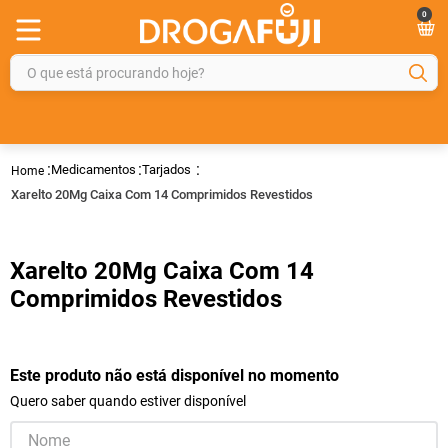
0
O que está procurando hoje?
TERMOS MAIS BUSCADOS
1
º
fralda
Medicamentos
Tarjados
2
º
gelmax
Xarelto 20Mg Caixa Com 14 Comprimidos Revestidos
3
º
mounjaro
4
º
rosuvastatina 20mg
Xarelto 20Mg Caixa Com 14
5
º
protetor solar
Comprimidos Revestidos
6
º
shampoo
7
º
dipirona
Este produto não está disponível no momento
8
º
fraldas geriátricas
Quero saber quando estiver disponível
9
º
tadalafila