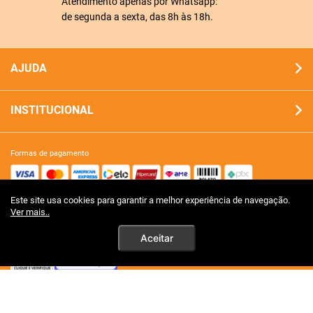
Atendimento apenas por Whatsapp:
de segunda a sexta, das 8h às 18h.
AJUDA
INSTITUCIONAL
formas de pagamento
Este site usa cookies para garantir a melhor experiência de navegação.
site 100% seguro
Ver mais..
Aceitar
tecnologia