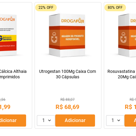
22%
OFF
80%
OFF
álcica Althaia
Utrogestan 100Mg Caixa Com
Rosuvastatina 
mprimidos
30 Cápsulas
20Mg Cai
Comprimido
3,56
R$ 88,07
R$ 
1
,
99
R$
68
,
69
R$
Adicionar
1
Adicionar
1