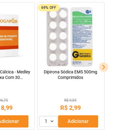
69%
OFF
Cálcica - Medley
Dipirona Sódica EMS 500mg
xa Com 30
Comprimidos
s Revestidos
96,75
R$ 9,55
18
,
99
R$
2
,
99
Adicionar
1
Adicionar