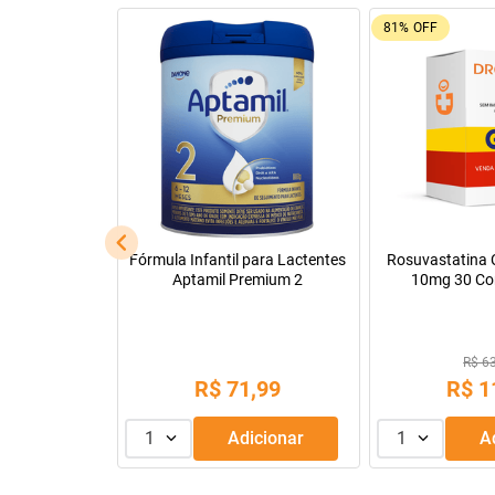
81%
OFF
cápsulas
Fórmula Infantil para Lactentes
Rosuvastatina C
Aptamil Premium 2
10mg 30 Co
88
R$ 6
,
99
R$
71
,
99
R$
1
dicionar
1
Adicionar
1