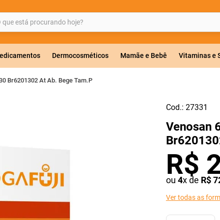
ue está procurando hoje?
BUSCADOS
edicamentos
Dermocosméticos
Mamãe e Bebê
Vitaminas e
30 Br6201302 At Ab. Bege Tam.P
Cod.:
27331
a 20mg
Venosan 
r
Br6201302
R$
ou
4
x de
R$
7
ricas
Ver todas as for