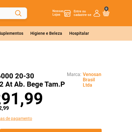
0
Nossas
Lojas
 Suplementos
Higiene e Beleza
Hospitalar
Marca:
Venosan
6000 20-30
Brasil
 At Ab. Bege Tam.P
Ltda
291
,
99
2
,
99
mas de pagamento