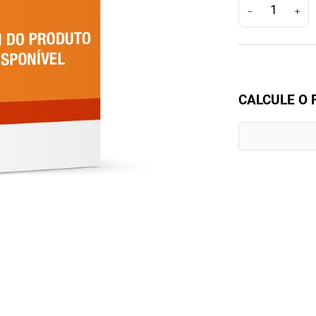
－
＋
CALCULE O 