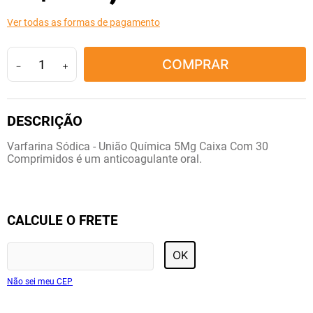
10
º
lola
Ver todas as formas de pagamento
COMPRAR
－
＋
Varfarina Sódica - União Química 5Mg Caixa Com 30
Comprimidos é um anticoagulante oral.
CALCULE O FRETE
OK
Não sei meu CEP