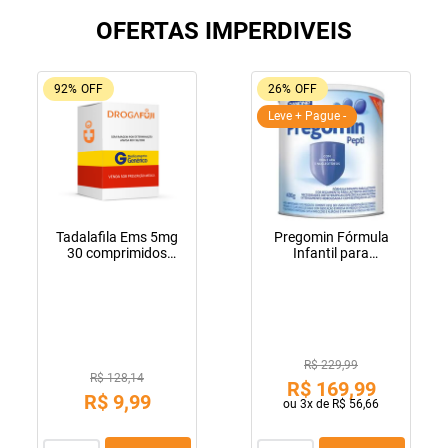
OFERTAS IMPERDIVEIS
92%
OFF
26%
OFF
Leve + Pague -
Tadalafila Ems 5mg
Pregomin Fórmula
30 comprimidos
Infantil para
revestidos
Lactentes Pepti 400g
R$ 229,99
R$ 128,14
R$
169
,
99
R$
9
,
99
ou
3
x de
R$
56
,
66