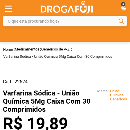
0
O que está procurando hoje?
TERMOS MAIS BUSCADOS
1
º
fralda
Medicamentos
Genéricos de A-Z
2
º
gelmax
Varfarina Sódica - União Química 5Mg Caixa Com 30 Comprimidos
3
º
mounjaro
4
º
rosuvastatina 20mg
Cod.:
22524
5
º
protetor solar
Marca:
Uniao
Varfarina Sódica - União
6
º
shampoo
Quimica -
Genericos
Química 5Mg Caixa Com 30
7
º
dipirona
Comprimidos
8
º
fraldas geriátricas
R$
19
,
89
9
º
sveda