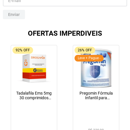
10
º
soro fisiológico
Enviar
OFERTAS IMPERDIVEIS
92%
OFF
26%
OFF
Leve + Pague -
Tadalafila Ems 5mg
Pregomin Fórmula
30 comprimidos
Infantil para
revestidos
Lactentes Pepti 400g