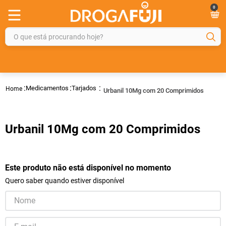
0
O que está procurando hoje?
TERMOS MAIS BUSCADOS
1
º
fralda
Medicamentos
Tarjados
Urbanil 10Mg com 20 Comprimidos
2
º
gelmax
3
º
mounjaro
Urbanil 10Mg com 20 Comprimidos
4
º
rosuvastatina 20mg
5
º
protetor solar
6
º
shampoo
Este produto não está disponível no momento
Quero saber quando estiver disponível
7
º
dipirona
8
º
sveda
9
º
tadalafila