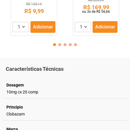
R$ 229,99
R$ 128,14
R$
169
,
99
R$
9
,
99
ou
3
x de
R$
56
,
66
1
Adicionar
1
Adicionar
Características Técnicas
Dosagem
10mg cx 20 comp
Principio
Clobazam
Marca