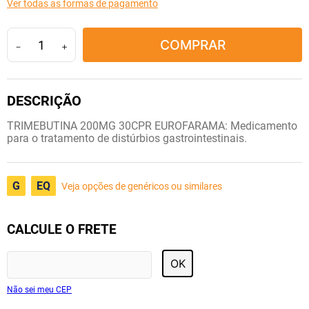
Ver todas as formas de pagamento
10
º
tadalafila
COMPRAR
－
＋
TRIMEBUTINA 200MG 30CPR EUROFARAMA: Medicamento
para o tratamento de distúrbios gastrointestinais.
G
EQ
Veja opções de genéricos ou similares
CALCULE O FRETE
OK
Não sei meu CEP