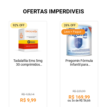
OFERTAS IMPERDIVEIS
92%
OFF
26%
OFF
Leve + Pague -
Tadalafila Ems 5mg
Pregomin Fórmula
30 comprimidos
Infantil para
revestidos
Lactentes Pepti 400g
R$ 229,99
R$ 128,14
R$
169
,
99
R$
9
,
99
ou
3
x de
R$
56
,
66