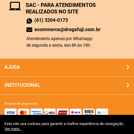
SAC - PARA ATENDIMENTOS
REALIZADOS NO SITE
(61) 3204-0173
ecommerce@drogafuji.com.br
Atendimento apenas por Whatsapp:
de segunda a sexta, das 8h às 18h.
AJUDA
INSTITUCIONAL
formas de pagamento
Este site usa cookies para garantir a melhor experiência de navegação.
site 100% seguro
Ver mais..