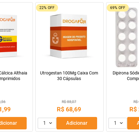
9%
OFF
55%
OFF
Oferta do Mês
a Infantil para
Máscara de Tratamento Lola
Resfenol com 2
Pepti 400g
Cosmetics Morte Súbita 450g
9,99
R$ 43,99
R$ 
69
,
99
R$
39
,
99
R$
R$
56
,
66
Adicionar
1
Adicionar
1