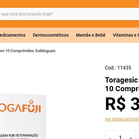
ue está procurando hoje?
BUSCADOS
edicamentos
Dermocosméticos
Mamãe e Bebê
Vitaminas e
om 10 Comprimidos Sublinguais
Cod.:
11435
a 20mg
Toragesi
r
10 Compri
R$
Ver todas as for
ricas
－
＋