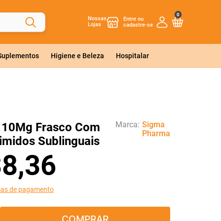
0
Nossas
Lojas
 Suplementos
Higiene e Beleza
Hospitalar
Marca:
Sigma
c 10Mg Frasco Com
Pharma
midos Sublinguais
38
,
36
mas de pagamento
COMPRAR