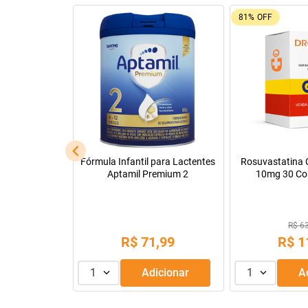
92%
OFF
26%
OFF
Leve + Pague -
Tadalafila Ems 5mg 30
Pregomin Fórmul
comprimidos revestidos
Lactentes 
R$ 22
R$ 128,14
R$
1
R$
9
,
99
ou
3
x de
1
Adicionar
1