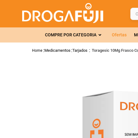
O q
TERMOS MAIS 
COMPRE POR CATEGORIA
Ofertas
M
1
º
fralda
2
º
gelmax
Medicamentos
Tarjados
Toragesic 10Mg Frasco C
3
º
mounjaro
4
º
rosuvastatin
5
º
protetor sola
6
º
shampoo
7
º
dipirona
8
º
lola
9
º
fraldas geriát
10
º
tadalafila