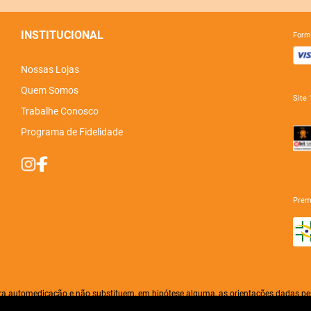
INSTITUCIONAL
for
Nossas Lojas
Quem Somos
sit
Trabalhe Conosco
Programa de Fidelidade
pre
ra automedicação e não substituem, em hipótese alguma, as orientações dadas pel
e e prescrever o tratamento adequado. Em caso de divergência de preços no site, é