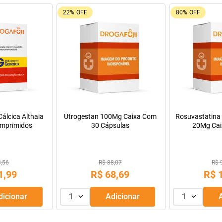
9%
OFF
Oferta do Mês
a Infantil para
Máscara de Tratamento Lola
Manitol 20% 50
Pepti 400g
Cosmetics Morte Súbita 450g
9,99
R$ 43,99
69
,
99
R$
39
,
99
R$
R$
56
,
66
Adicionar
1
Adicionar
1