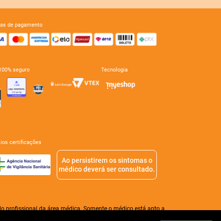
mas de pagamento
e 100% seguro
tecnologia
mios certificações
Ao persistirem os sintomas o
médico deverá ser consultado.
o profissional da área médica. Somente o médico está apto a
 válido o valor do Carrinho de Compras.