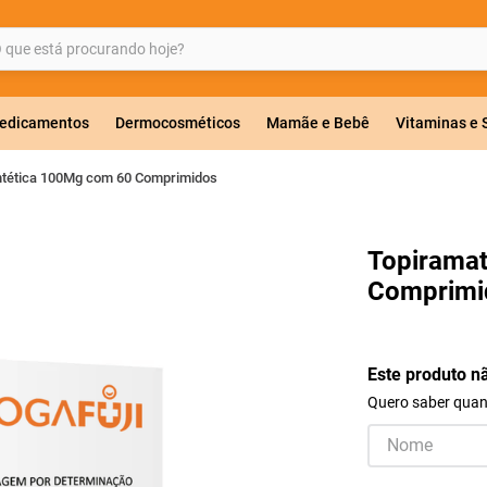
ue está procurando hoje?
BUSCADOS
edicamentos
Dermocosméticos
Mamãe e Bebê
Vitaminas e
ntética 100Mg com 60 Comprimidos
a 20mg
Topiramat
Comprimi
r
Este produto n
Quero saber quand
ricas