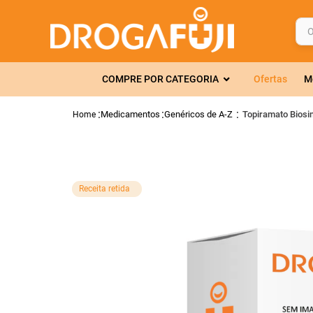
O q
TERMOS MAIS 
COMPRE POR CATEGORIA
Ofertas
M
1
º
fralda
2
º
gelmax
Medicamentos
Genéricos de A-Z
Topiramato Biosi
3
º
mounjaro
4
º
rosuvastatin
5
º
protetor sola
Receita retida
6
º
shampoo
7
º
dipirona
8
º
tadalafila
9
º
fraldas geriát
10
º
lola