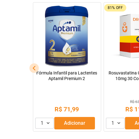
92%
OFF
26%
OFF
Leve + Pague -
Tadalafila Ems 5mg 30
Pregomin Fórmul
comprimidos revestidos
Lactentes 
R$ 22
R$ 128,14
R$
1
R$
9
,
99
ou
3
x de
1
Adicionar
1