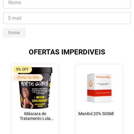
10
º
fraldas geriátricas
Enviar
OFERTAS IMPERDIVEIS
9%
OFF
Oferta do Mês
Máscara de
Manitol 20% 500Ml
Tratamento Lola
Cosmetics Morte
Súbita 450g