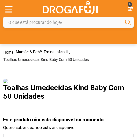
0
O que está procurando hoje?
TERMOS MAIS BUSCADOS
1
º
fralda
Mamãe & Bebê
Fralda Infantil
2
º
gelmax
Toalhas Umedecidas Kind Baby Com 50 Unidades
3
º
mounjaro
4
º
rosuvastatina 20mg
Toalhas Umedecidas Kind Baby Com
5
º
protetor solar
50 Unidades
6
º
shampoo
7
º
dipirona
Este produto não está disponível no momento
8
º
tadalafila
Quero saber quando estiver disponível
9
º
lola