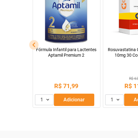
cápsulas
Fórmula Infantil para Lactentes
Rosuvastatina C
Aptamil Premium 2
10mg 30 Co
88
R$ 6
,
99
R$
71
,
99
R$
1
dicionar
1
Adicionar
1