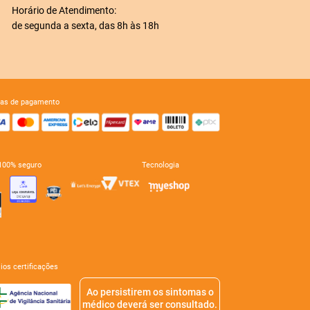
Horário de Atendimento:
de segunda a sexta, das 8h às 18h
mas de pagamento
e 100% seguro
tecnologia
mios certificações
Ao persistirem os sintomas o
médico deverá ser consultado.