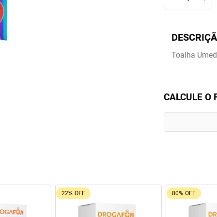
Toalha Umed
CALCULE O 
22%
OFF
80%
OFF