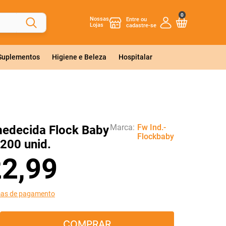
0
Nossas
Lojas
 Suplementos
Higiene e Beleza
Hospitalar
Marca:
Fw Ind.-
edecida Flock Baby
Flockbaby
200 unid.
22
,
99
mas de pagamento
COMPRAR