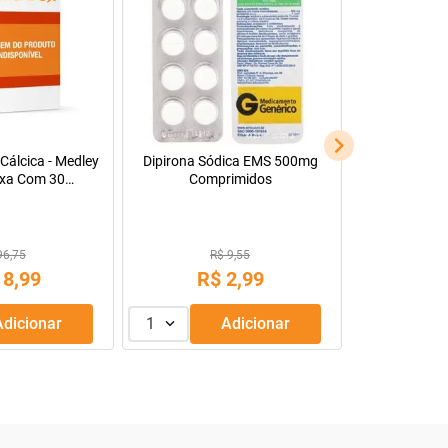
Cálcica - Medley
Dipirona Sódica EMS 500mg
xa Com 30
Comprimidos
s Revestidos
96,75
R$ 9,55
18
,
99
R$
2
,
99
Adicionar
1
Adicionar