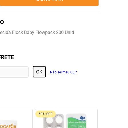
ecida Flock Baby Flowpack 200 Unid
FRETE
OK
Não sei meu CEP
69%
OFF