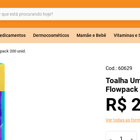
ue está procurando hoje?
BUSCADOS
edicamentos
Dermocosméticos
Mamãe e Bebê
Vitaminas e
pack 200 unid.
Cod.:
60629
a 20mg
Toalha Um
r
Flowpack 
R$
Ver todas as for
ricas
－
＋