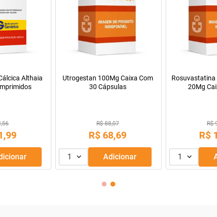
álcica Althaia
Utrogestan 100Mg Caixa Com
Rosuvastatina 
mprimidos
30 Cápsulas
20Mg Cai
Comprimido
3,56
R$ 88,07
R$ 
1
,
99
R$
68
,
69
R$
Adicionar
1
Adicionar
1