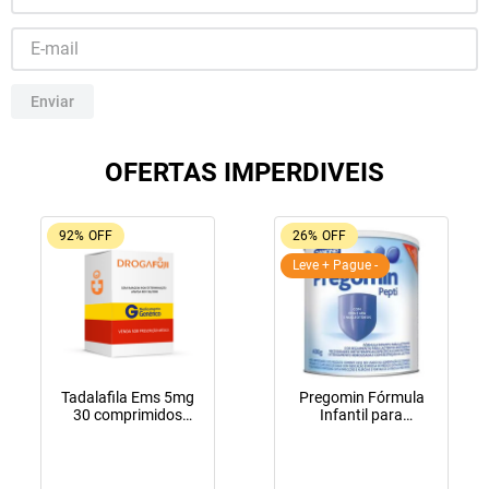
10
º
tadalafila
Enviar
OFERTAS IMPERDIVEIS
92%
OFF
26%
OFF
Leve + Pague -
Tadalafila Ems 5mg
Pregomin Fórmula
30 comprimidos
Infantil para
revestidos
Lactentes Pepti 400g