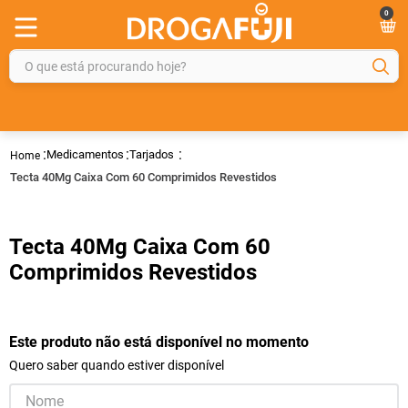
0
O que está procurando hoje?
TERMOS MAIS BUSCADOS
1
º
fralda
Medicamentos
Tarjados
2
º
gelmax
Tecta 40Mg Caixa Com 60 Comprimidos Revestidos
3
º
mounjaro
4
º
rosuvastatina 20mg
Tecta 40Mg Caixa Com 60
5
º
protetor solar
Comprimidos Revestidos
6
º
shampoo
7
º
dipirona
Este produto não está disponível no momento
8
º
lola
Quero saber quando estiver disponível
9
º
fraldas geriátricas