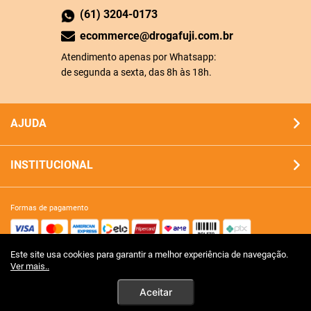
(61) 3204-0173
ecommerce@drogafuji.com.br
Atendimento apenas por Whatsapp:
de segunda a sexta, das 8h às 18h.
AJUDA
INSTITUCIONAL
formas de pagamento
Este site usa cookies para garantir a melhor experiência de navegação.
site 100% seguro
Ver mais..
Aceitar