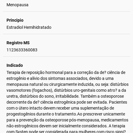
Menopausa
Principio
Estradiol Hemihidratado
Registro MS
1123633360083
Indicado
Terapia de reposição hormonal para a correção da de? ciência de
estrogênio e alívio dos sintomas associados, devido a uma
menopausa natural ou cirurgicamente induzida, ou seja: distúrbios
vasomotores (fogachos), distúrbios uro-genitais como atro? a da
uretra, distúrbios do sono, irritabilidade. Também a osteoporose
decorrente da de? ciência estrogênica pode ser evitada. Pacientes
com o útero intacto devem receber uma suplementação de
progestogênios durante o tratamento.Ao prescrever unicamente
para a prevenção da osteoporose pós-menopausa, medicamentos
não estrogênicos devem ser inicialmente considerados. A terapia
com Systen pode ser considerada para mulheres com risco signi?