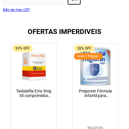
Não sei meu CEP
OFERTAS IMPERDIVEIS
92%
OFF
26%
OFF
Leve + Pague -
Tadalafila Ems 5mg
Pregomin Fórmula
30 comprimidos
Infantil para
revestidos
Lactentes Pepti 400g
R$ 229,99