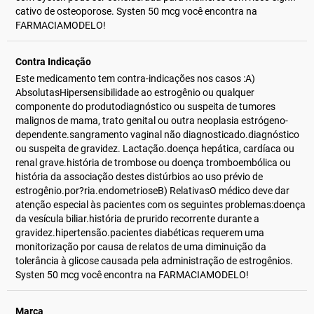
cativo de osteoporose. Systen 50 mcg você encontra na
FARMACIAMODELO!
Contra Indicação
Este medicamento tem contra-indicações nos casos :A)
AbsolutasHipersensibilidade ao estrogênio ou qualquer
componente do produtodiagnóstico ou suspeita de tumores
malignos de mama, trato genital ou outra neoplasia estrógeno-
dependente.sangramento vaginal não diagnosticado.diagnóstico
ou suspeita de gravidez. Lactação.doença hepática, cardíaca ou
renal grave.história de trombose ou doença tromboembólica ou
história da associação destes distúrbios ao uso prévio de
estrogênio.por?ria.endometrioseB) RelativasO médico deve dar
atenção especial às pacientes com os seguintes problemas:doença
da vesícula biliar.história de prurido recorrente durante a
gravidez.hipertensão.pacientes diabéticas requerem uma
monitorização por causa de relatos de uma diminuição da
tolerância à glicose causada pela administração de estrogênios.
Systen 50 mcg você encontra na FARMACIAMODELO!
Marca