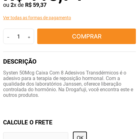
ou
2
x de
R$
59
,
37
10
º
lola
Ver todas as formas de pagamento
COMPRAR
－
＋
Systen 50Mcg Caixa Com 8 Adesivos Transdérmicos é o
adesivo para a terapia de reposição hormonal. Com a
qualidade dos laboratórios Janssen, oferece liberação
controlada do hormônio. Na Drogafuji, você encontra este e
outros produtos.
CALCULE O FRETE
OK