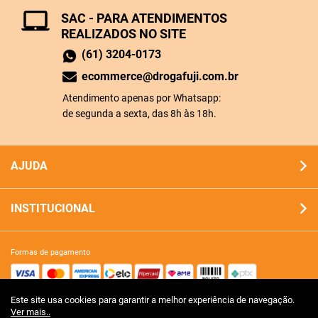
SAC - PARA ATENDIMENTOS
REALIZADOS NO SITE
(61) 3204-0173
ecommerce@drogafuji.com.br
Atendimento apenas por Whatsapp:
de segunda a sexta, das 8h às 18h.
AJUDA
INSTITUCIONAL
formas de pagamento
Este site usa cookies para garantir a melhor experiência de navegação.
site 100% seguro
Ver mais..