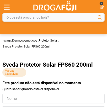
0
O que está procurando hoje?
TERMOS MAIS BUSCADOS
1
º
fralda
Dermocosméticos
Protetor Solar
2
º
gelmax
Sveda Protetor Solar FPS60 200ml
3
º
mounjaro
4
º
rosuvastatina 20mg
Sveda Protetor Solar FPS60 200ml
5
º
protetor solar
Marcas
Exclusivas
6
º
shampoo
Este produto não está disponível no momento
7
º
dipirona
Quero saber quando estiver disponível
8
º
fraldas geriátricas
9
º
tadalafila