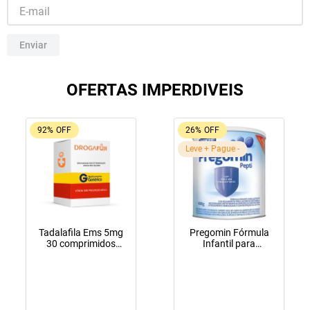
10
º
amoxicilina clavulanato
Enviar
OFERTAS IMPERDIVEIS
92%
OFF
26%
OFF
Leve + Pague -
Tadalafila Ems 5mg
Pregomin Fórmula
30 comprimidos
Infantil para
revestidos
Lactentes Pepti 400g