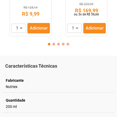
R$ 229,99
R$ 128,14
R$
169
,
99
R$
9
,
99
ou
3
x de
R$
56
,
66
1
Adicionar
1
Adicionar
Características Técnicas
Fabricante
Nutriex
Quantidade
200 ml