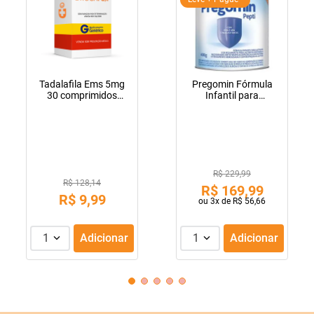
Tadalafila Ems 5mg
Pregomin Fórmula
30 comprimidos
Infantil para
revestidos
Lactentes Pepti 400g
R$ 229,99
R$ 128,14
R$
169
,
99
R$
9
,
99
ou
3
x de
R$
56
,
66
1
Adicionar
1
Adicionar