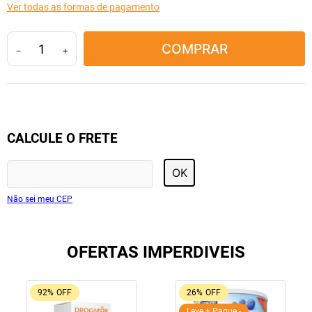
Ver todas as formas de pagamento
10
º
lola
COMPRAR
－
＋
CALCULE O FRETE
OK
Não sei meu CEP
OFERTAS IMPERDIVEIS
92%
OFF
26%
OFF
Leve + Pague -