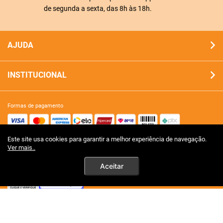
de segunda a sexta, das 8h às 18h.
AJUDA
INSTITUCIONAL
formas de pagamento
Este site usa cookies para garantir a melhor experiência de navegação.
site 100% seguro
Ver mais..
Aceitar
tecnologia