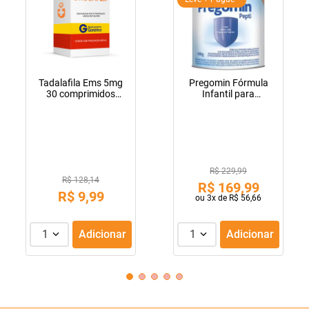
Tadalafila Ems 5mg
Pregomin Fórmula
30 comprimidos
Infantil para
revestidos
Lactentes Pepti 400g
R$ 229,99
R$ 128,14
R$
169
,
99
R$
9
,
99
ou
3
x de
R$
56
,
66
1
Adicionar
1
Adicionar