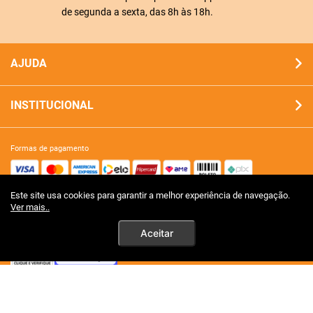
de segunda a sexta, das 8h às 18h.
AJUDA
INSTITUCIONAL
formas de pagamento
Este site usa cookies para garantir a melhor experiência de navegação.
site 100% seguro
Ver mais..
Aceitar
tecnologia