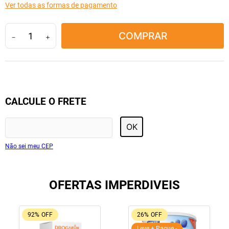
Ver todas as formas de pagamento
10
º
tadalafila
COMPRAR
－
＋
CALCULE O FRETE
OK
Não sei meu CEP
OFERTAS IMPERDIVEIS
92%
OFF
26%
OFF
Leve + Pague -