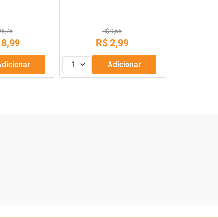
R$ 30,88
39
,
90
R$
13
,
99
R$
Adicionar
1
Adicionar
1