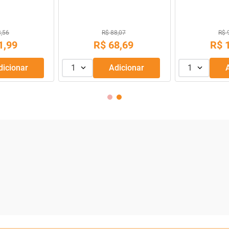
9,99
R$ 43,99
69
,
99
R$
39
,
99
R$
R$
56
,
66
Adicionar
1
Adicionar
1