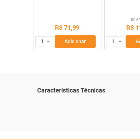
R$ 22
R$ 128,14
R$
1
R$
9
,
99
ou
3
x de
1
Adicionar
1
Características Técnicas