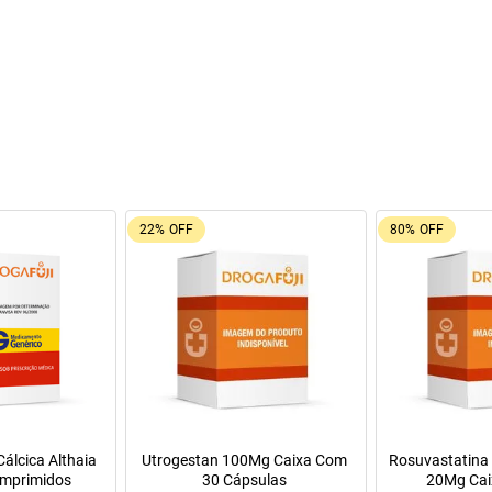
9%
OFF
Oferta do Mês
a Infantil para
Máscara de Tratamento Lola
Manitol 20% 50
Pepti 400g
Cosmetics Morte Súbita 450g