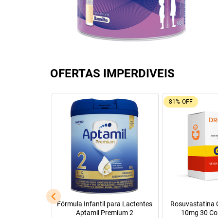
OFERTAS IMPERDIVEIS
92%
OFF
26%
OFF
Leve + Pague -
Tadalafila Ems 5mg 30
Pregomin Fórmul
comprimidos revestidos
Lactentes 