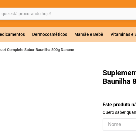
ue está procurando hoje?
BUSCADOS
edicamentos
Dermocosméticos
Mamãe e Bebê
Vitaminas e
utri Complete Sabor Baunilha 800g Danone
a 20mg
Suplement
Baunilha 
r
Este produto n
Quero saber quand
ricas
lavulanato