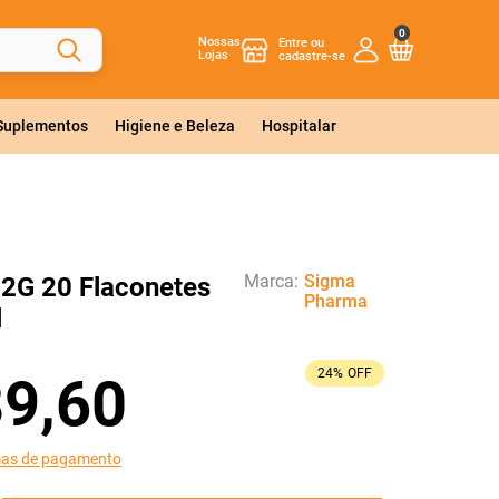
0
Nossas
Lojas
 Suplementos
Higiene e Beleza
Hospitalar
Marca:
Sigma
 2G 20 Flaconetes
Pharma
l
24%
OFF
89
,
60
mas de pagamento