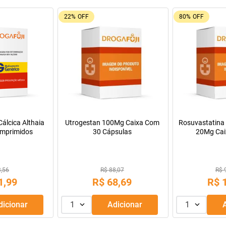
92%
OFF
26%
OFF
Tadalafila Ems 5mg 30
Pregomin F
comprimidos revestidos
Leve + Pagu
Lacte
Sódica EMS 500mg
mprimidos
R$ 9,55
R$ 128,14
R
R$
2
,
99
R$
9
,
99
ou
Adicionar
1
Adicionar
1