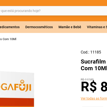
ue está procurando hoje?
BUSCADOS
edicamentos
Dermocosméticos
Mamãe e Bebê
Vitaminas e
es Com 10Ml
Cod.:
11185
a 20mg
Sucrafilm
r
Com 10M
R$
117
,
89
R$
Ver todas as for
ricas