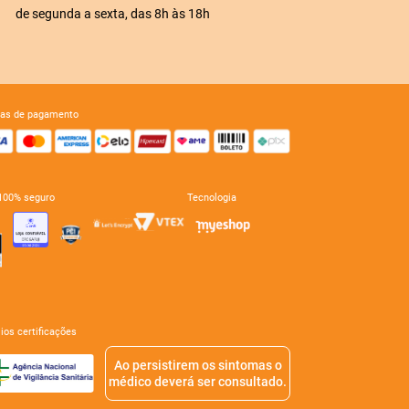
de segunda a sexta, das 8h às 18h
mas de pagamento
e 100% seguro
tecnologia
mios certificações
Ao persistirem os sintomas o
médico deverá ser consultado.