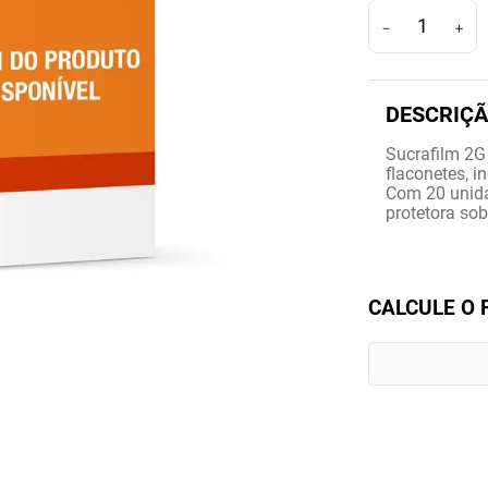
－
＋
Sucrafilm 2G
flaconetes, i
Com 20 unida
protetora sob
CALCULE O 