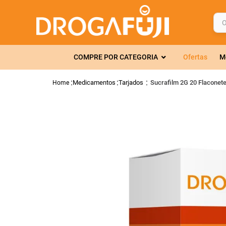
O q
TERMOS MAIS 
COMPRE POR CATEGORIA
Ofertas
M
1
º
fralda
2
º
gelmax
Medicamentos
Tarjados
Sucrafilm 2G 20 Flaconet
3
º
mounjaro
4
º
rosuvastatin
5
º
protetor sola
6
º
shampoo
7
º
dipirona
8
º
tadalafila
9
º
lola
10
º
fraldas geriát