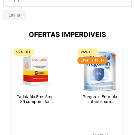
10
º
lola
Enviar
OFERTAS IMPERDIVEIS
92%
OFF
26%
OFF
Leve + Pague -
Tadalafila Ems 5mg
Pregomin Fórmula
30 comprimidos
Infantil para
revestidos
Lactentes Pepti 400g