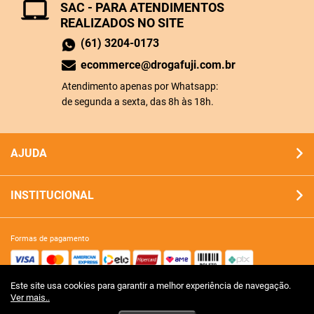
SAC - PARA ATENDIMENTOS
REALIZADOS NO SITE
(61) 3204-0173
ecommerce@drogafuji.com.br
Atendimento apenas por Whatsapp:
de segunda a sexta, das 8h às 18h.
AJUDA
INSTITUCIONAL
formas de pagamento
Este site usa cookies para garantir a melhor experiência de navegação.
site 100% seguro
Ver mais..