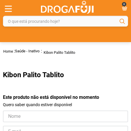
0
O que está procurando hoje?
TERMOS MAIS BUSCADOS
1
º
fralda
Saúde - Inativo
Kibon Palito Tablito
2
º
gelmax
3
º
mounjaro
Kibon Palito Tablito
4
º
rosuvastatina 20mg
5
º
protetor solar
6
º
shampoo
Este produto não está disponível no momento
Quero saber quando estiver disponível
7
º
dipirona
8
º
fraldas geriátricas
9
º
tadalafila