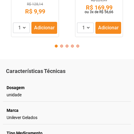
R$ 229,99
R$ 128,14
R$
169
,
99
R$
9
,
99
ou
3
x de
R$
56
,
66
1
Adicionar
1
Adicionar
Características Técnicas
Dosagem
unidade
Marca
Unilever Gelados
Tipo Medicamento