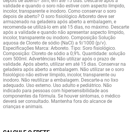
depois de aberto? Sim, em até 15 dias. Descarte após a
validade e quando o soro não estiver com aspecto límpido,
incolor, transparente e inodoro. Como conservar o soro
depois de aberto? O soro fisiológico Arboreto deve ser
armazenado na geladeira após aberto a embalagem, e
recomenda-se utilizá-lo em até 15 dias, no máximo. Descarte
após a validade e quando não apresentar aspecto límpido,
incolor, transparente ou inodoro. Composição Solução
aquosa de Cloreto de sódio (NaCl) a 9/1000 (p/v).
Especificações Marca: Arboreto. Tipo: Soro fisiológico.
Composição: Cloreto de sódio a 0,9%. Quantidade: solução
com 500ml. Advertências Não utilizar após o prazo de
validade. Após aberto, utilizar em até 15 dias. Conservar na
geladeira após aberto a embalagem. Não utilizar se o soro
fisiológico não estiver límpido, incolor, transparente ou
inodoro. Não reutilizar a embalagem. Descarte-a no lixo
adequado. Uso externo. Uso adulto e pediátrico. Não
indicado para pessoas com hipersensibilidade aos
componentes da fórmula. Se houver sintomas, o médico
deverá ser consultado. Mantenha fora do alcance de
crianças e animais.