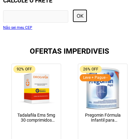
CALCULE O FRETE
OK
Não sei meu CEP
OFERTAS IMPERDIVEIS
92%
OFF
26%
OFF
Leve + Pague -
Tadalafila Ems 5mg
Pregomin Fórmula
30 comprimidos
Infantil para
revestidos
Lactentes Pepti 400g