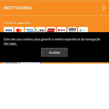
INSTITUCIONAL
formas de pagamento
Este site usa cookies para garantir a melhor experiência de navegação.
site 100% seguro
Ver mais..
Aceitar
tecnologia
premios certificações
Ao persistirem os simtomas, o
mêdico deverá ser consultado