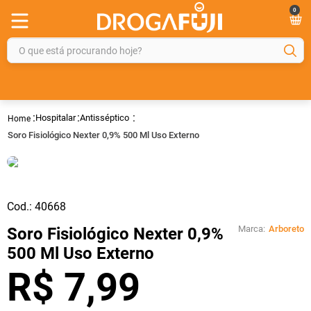
0
O que está procurando hoje?
TERMOS MAIS BUSCADOS
1
º
fralda
Hospitalar
Antisséptico
2
º
gelmax
Soro Fisiológico Nexter 0,9% 500 Ml Uso Externo
3
º
mounjaro
4
º
rosuvastatina 20mg
5
º
protetor solar
Cod.:
40668
6
º
dipirona
Marca:
Arboreto
Soro Fisiológico Nexter 0,9%
500 Ml Uso Externo
7
º
shampoo
R$
7
,
99
8
º
fraldas geriátricas
9
º
sveda