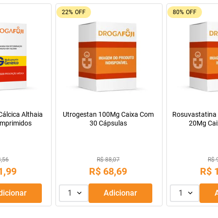
9%
OFF
Oferta do Mês
a Infantil para
Máscara de Tratamento Lola
Manitol 20% 50
Pepti 400g
Cosmetics Morte Súbita 450g
9,99
R$ 43,99
69
,
99
R$
39
,
99
R$
R$
56
,
66
Adicionar
1
Adicionar
1