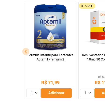
92%
OFF
26%
OFF
Leve + Pague -
Tadalafila Ems 5mg 30
Pregomin Fórmul
comprimidos revestidos
Lactentes 
R$ 22
R$ 128,14
R$
1
R$
9
,
99
ou
3
x de
1
Adicionar
1