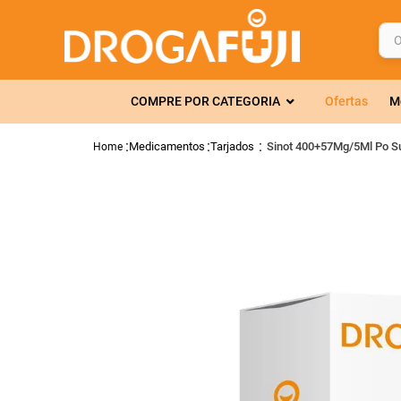
O q
TERMOS MAIS 
COMPRE POR CATEGORIA
Ofertas
M
1
º
fralda
2
º
gelmax
Medicamentos
Tarjados
Sinot 400+57Mg/5Ml Po Su
3
º
mounjaro
4
º
rosuvastatin
5
º
protetor sola
6
º
shampoo
7
º
dipirona
8
º
tadalafila
9
º
lola
10
º
fraldas geriát