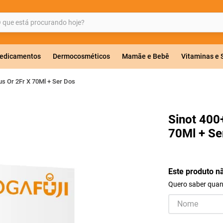
ue está procurando hoje?
BUSCADOS
edicamentos
Dermocosméticos
Mamãe e Bebê
Vitaminas e
s Or 2Fr X 70Ml + Ser Dos
a 20mg
Sinot 400
70Ml + Se
r
Este produto n
Quero saber quand
ricas