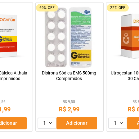
69%
OFF
22%
OFF
álcica Althaia
Dipirona Sódica EMS 500mg
Utrogestan 1
mprimidos
Comprimidos
30 Cá
3,56
R$ 9,55
R$ 
1
,
99
R$
2
,
99
R$
Adicionar
1
Adicionar
1