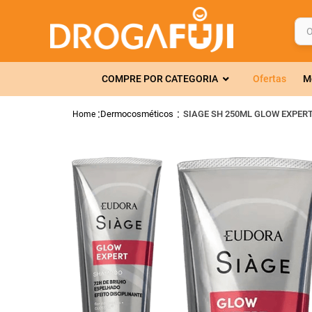
O q
TERMOS MAIS 
COMPRE POR CATEGORIA
Ofertas
M
1
º
fralda
2
º
gelmax
Dermocosméticos
SIAGE SH 250ML GLOW EXPER
3
º
mounjaro
4
º
rosuvastatin
5
º
protetor sola
6
º
shampoo
7
º
dipirona
8
º
sveda
9
º
tadalafila
10
º
soro fisiológi