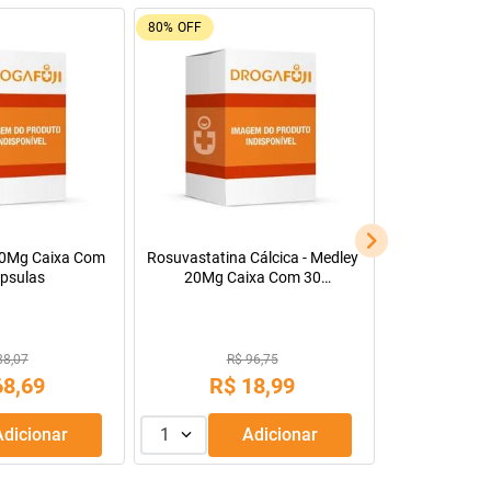
80%
OFF
00Mg Caixa Com
Rosuvastatina Cálcica - Medley
psulas
20Mg Caixa Com 30
Comprimidos Revestidos
88,07
R$ 96,75
68
,
69
R$
18
,
99
Adicionar
1
Adicionar