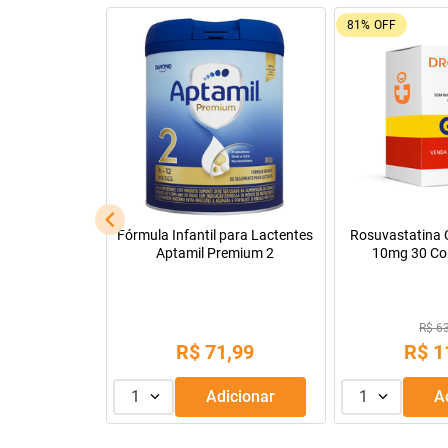
81%
OFF
l
Fórmula Infantil para Lactentes
Rosuvastatina C
Aptamil Premium 2
10mg 30 Co
R$ 6
,
90
R$
71
,
99
R$
1
dicionar
1
Adicionar
1