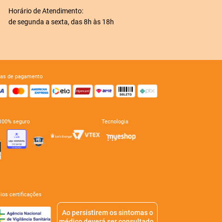
Horário de Atendimento:
de segunda a sexta, das 8h às 18h
mas de pagamento
e 100% seguro
tecnologia
mios certificações
Ao persistirem os sintomas o
médico deverá ser consultado.