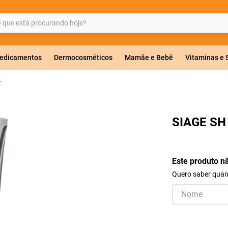
ue está procurando hoje?
BUSCADOS
edicamentos
Dermocosméticos
Mamãe e Bebê
Vitaminas e
T
a 20mg
SIAGE SH
r
Este produto n
Quero saber quand
co