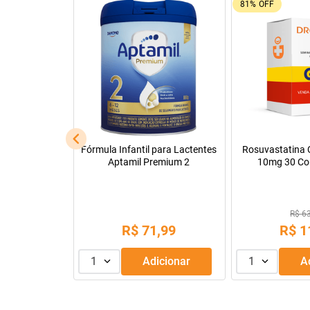
92%
OFF
26%
OFF
Leve + Pague -
Tadalafila Ems 5mg 30
Pregomin Fórmul
comprimidos revestidos
Lactentes 
R$ 22
R$ 128,14
R$
1
R$
9
,
99
ou
3
x de
1
Adicionar
1