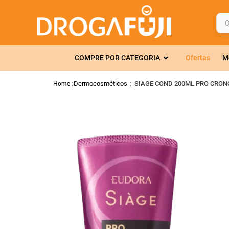
O q
TERMOS MAIS 
COMPRE POR CATEGORIA
Ofertas
M
1
º
fralda
2
º
gelmax
Dermocosméticos
SIAGE COND 200ML PRO CRO
3
º
mounjaro
4
º
rosuvastatin
5
º
protetor sola
6
º
shampoo
7
º
dipirona
8
º
fraldas geriát
9
º
sveda
10
º
amoxicilina c