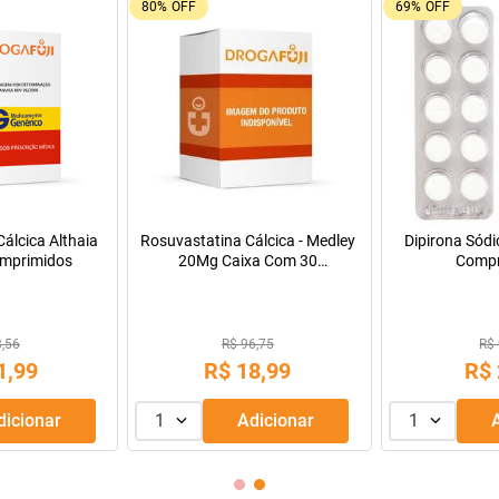
9%
OFF
55%
OFF
Oferta do Mês
a Infantil para
Máscara de Tratamento Lola
Resfenol com 2
Pepti 400g
Cosmetics Morte Súbita 450g
9,99
R$ 43,99
R$ 
69
,
99
R$
39
,
99
R$
R$
56
,
66
Adicionar
1
Adicionar
1