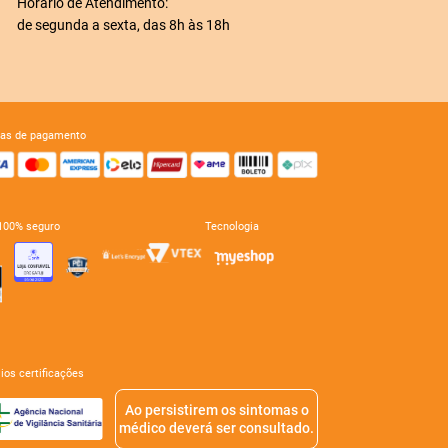
Horário de Atendimento:
de segunda a sexta, das 8h às 18h
mas de pagamento
e 100% seguro
tecnologia
mios certificações
Ao persistirem os sintomas o
médico deverá ser consultado.