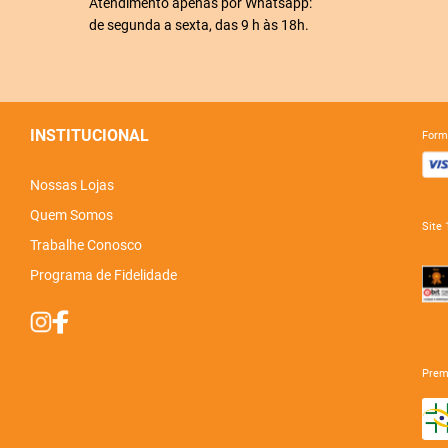
Atendimento apenas por Whatsapp:
de segunda a sexta, das 9 h às 18h.
INSTITUCIONAL
for
Nossas Lojas
Quem Somos
sit
Trabalhe Conosco
Programa de Fidelidade
pre