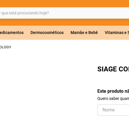
ue está procurando hoje?
BUSCADOS
edicamentos
Dermocosméticos
Mamãe e Bebê
Vitaminas e
NOLOGY
a 20mg
SIAGE C
r
Este produto n
Quero saber quand
ricas
lavulanato