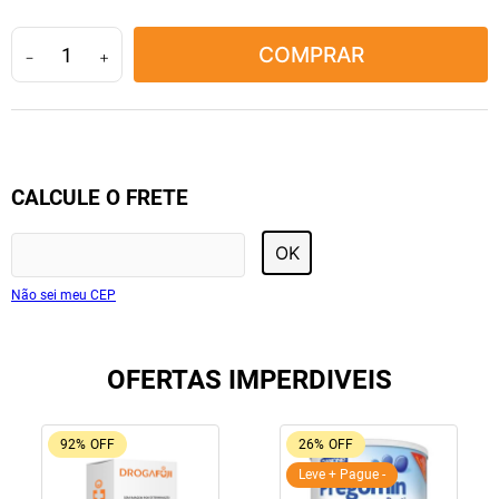
10
º
fraldas geriátricas
COMPRAR
－
＋
CALCULE O FRETE
OK
Não sei meu CEP
OFERTAS IMPERDIVEIS
92%
OFF
26%
OFF
Leve + Pague -