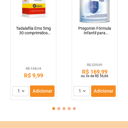
Tadalafila Ems 5mg
Pregomin Fórmula
30 comprimidos
Infantil para
revestidos
Lactentes Pepti 400g
R$ 229,99
R$ 128,14
R$
169
,
99
R$
9
,
99
ou
3
x de
R$
56
,
66
1
Adicionar
1
Adicionar