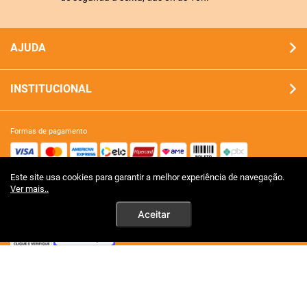
AJUDA
INSTITUCIONAL
formas de pagamento
Este site usa cookies para garantir a melhor experiência de navegação.
site 100% seguro
Ver mais..
Aceitar
tecnologia