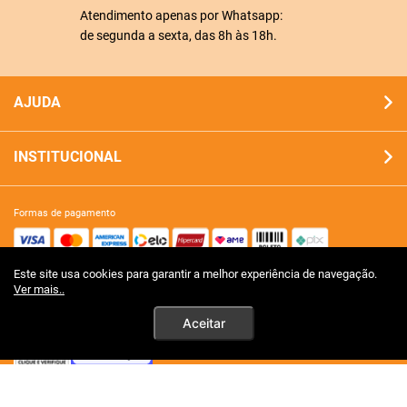
Atendimento apenas por Whatsapp:
de segunda a sexta, das 8h às 18h.
AJUDA
INSTITUCIONAL
formas de pagamento
Este site usa cookies para garantir a melhor experiência de navegação.
site 100% seguro
Ver mais..
Aceitar
tecnologia