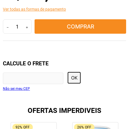
10
º
amoxicilina clavulanato
Ver todas as formas de pagamento
COMPRAR
－
＋
CALCULE O FRETE
OK
Não sei meu CEP
OFERTAS IMPERDIVEIS
92%
OFF
26%
OFF