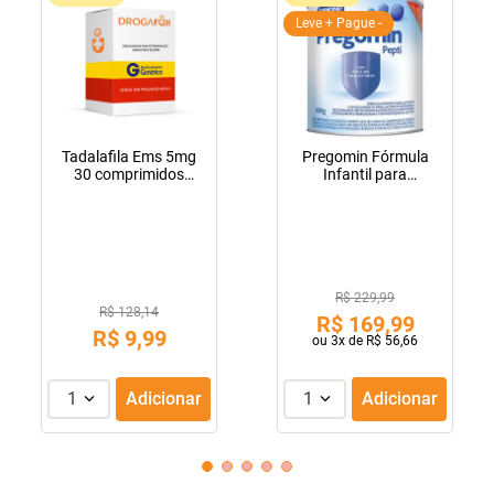
Leve + Pague -
Tadalafila Ems 5mg
Pregomin Fórmula
30 comprimidos
Infantil para
revestidos
Lactentes Pepti 400g
R$ 229,99
R$ 128,14
R$
169
,
99
R$
9
,
99
ou
3
x de
R$
56
,
66
1
Adicionar
1
Adicionar