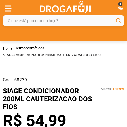
0
O que está procurando hoje?
TERMOS MAIS BUSCADOS
1
º
fralda
Dermocosméticos
2
º
gelmax
SIAGE CONDICIONADOR 200ML CAUTERIZACAO DOS FIOS
3
º
mounjaro
4
º
rosuvastatina 20mg
Cod.:
58239
5
º
protetor solar
Marca:
Outros
SIAGE CONDICIONADOR
6
º
shampoo
200ML CAUTERIZACAO DOS
7
º
dipirona
FIOS
8
º
fraldas geriátricas
R$
54
,
99
9
º
tadalafila