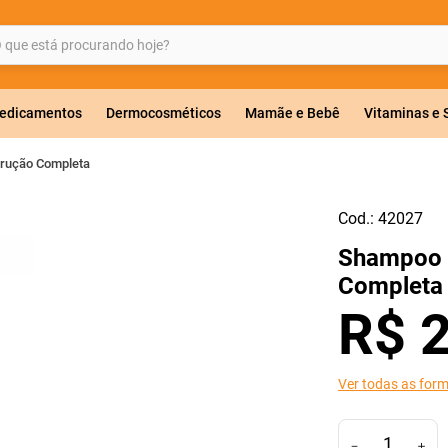
ue está procurando hoje?
BUSCADOS
edicamentos
Dermocosméticos
Mamãe e Bebê
Vitaminas e
rução Completa
Cod.:
42027
a 20mg
Shampoo 
r
Completa
R$
Ver todas as for
ricas
－
＋