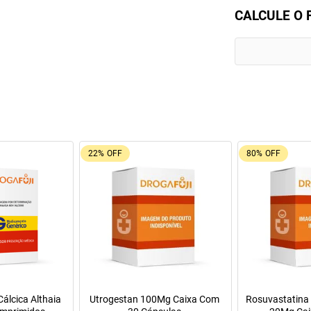
CALCULE O 
26%
OFF
9%
OFF
Leve + Pague -
Oferta do Mês
Pregomin Fórmula Infantil para
Máscara de Tratamento Lo