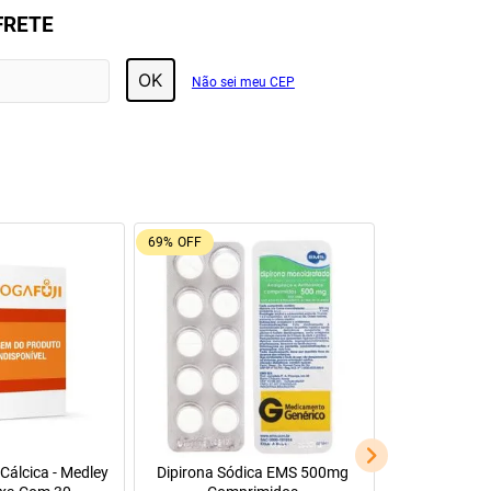
FRETE
OK
Não sei meu CEP
55%
OFF
la
Resfenol com 20 cápsulas
Manitol 20% 500Ml