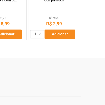
0g
R$ 30,88
R$
13
,
99
R$
39
,
90
1
Adicionar
1
Adicionar