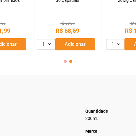
Lactentes Pepti 400g
Cosmetics Morte Súbita 45
R$ 229,99
R$ 43,99
R$
169
,
99
R$
39
,
99
ou
3
x de
R$
56
,
66
1
Adicionar
1
Adicionar
Quantidade
200mL
Marca