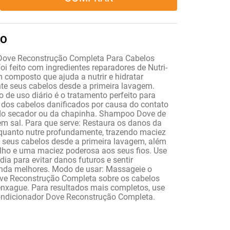
ove Reconstrução Completa Para Cabelos
oi feito com ingredientes reparadores de Nutri-
 composto que ajuda a nutrir e hidratar
e seus cabelos desde a primeira lavagem.
de uso diário é o tratamento perfeito para
 dos cabelos danificados por causa do contato
do secador ou da chapinha. Shampoo Dove de
em sal. Para que serve: Restaura os danos da
nquanto nutre profundamente, trazendo maciez
o seus cabelos desde a primeira lavagem, além
ilho e uma maciez poderosa aos seus fios. Use
dia para evitar danos futuros e sentir
inda melhores. Modo de usar: Massageie o
e Reconstrução Completa sobre os cabelos
nxague. Para resultados mais completos, use
ndicionador Dove Reconstrução Completa.