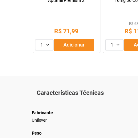
Comprimidos
comprimidos revestidos
R$ 9,55
R$ 128,14
R$
2
,
99
R$
9
,
99
1
Adicionar
1
Adicionar
Características Técnicas
Fabricante
Unilever
Peso