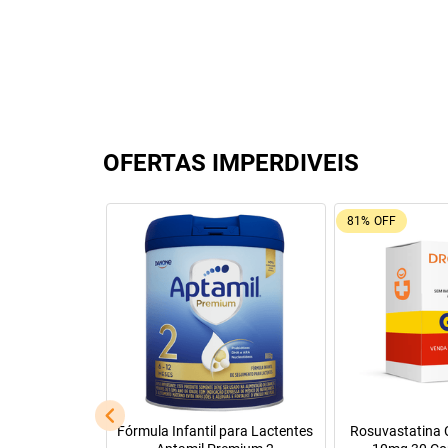
OFERTAS IMPERDIVEIS
69%
OFF
92%
OFF
Dipirona Sódica EMS 500mg
Tadalafila Ems 5mg 30