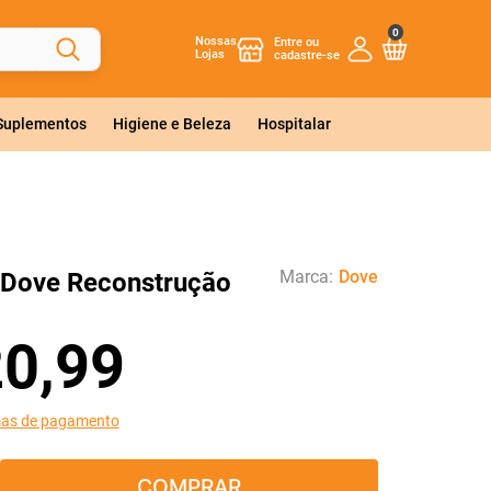
0
Nossas
Lojas
 Suplementos
Higiene e Beleza
Hospitalar
Marca:
Dove
Dove Reconstrução
20
,
99
mas de pagamento
COMPRAR