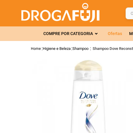
O q
TERMOS MAIS 
COMPRE POR CATEGORIA
Ofertas
M
1
º
fralda
2
º
gelmax
Higiene e Beleza
Shampoo
Shampoo Dove Reconst
3
º
mounjaro
4
º
rosuvastatin
5
º
protetor sola
6
º
shampoo
7
º
dipirona
8
º
lola
9
º
fraldas geriát
10
º
tadalafila