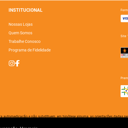
INSTITUCIONAL
for
Nossas Lojas
Quem Somos
sit
Trabalhe Conosco
Programa de Fidelidade
pre
ra automedicação e não substituem, em hipótese alguma, as orientações dadas pel
e e prescrever o tratamento adequado. Em caso de divergência de preços no site, é