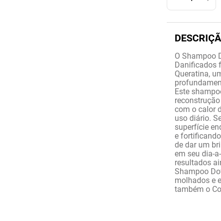
O Shampoo D
Danificados f
Queratina, um
profundament
Este shampoo 
reconstrução
com o calor 
uso diário. S
superfície e
e fortificand
de dar um br
em seu dia-a-
resultados a
Shampoo Dov
molhados e e
também o Co