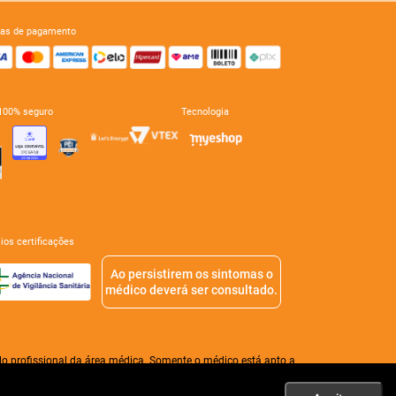
mas de pagamento
e 100% seguro
tecnologia
mios certificações
Ao persistirem os sintomas o
médico deverá ser consultado.
o profissional da área médica. Somente o médico está apto a
 válido o valor do Carrinho de Compras.