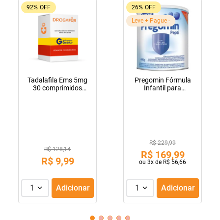
92%
OFF
26%
OFF
Leve + Pague -
Tadalafila Ems 5mg
Pregomin Fórmula
30 comprimidos
Infantil para
revestidos
Lactentes Pepti 400g
R$ 229,99
R$ 128,14
R$
169
,
99
R$
9
,
99
ou
3
x de
R$
56
,
66
1
Adicionar
1
Adicionar