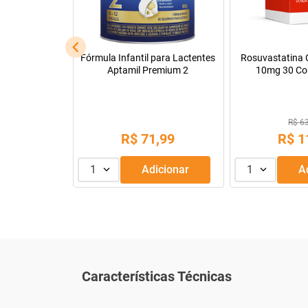
l
Fórmula Infantil para Lactentes
Rosuvastatina C
Aptamil Premium 2
10mg 30 Co
R$ 6
,
90
R$
71
,
99
R$
1
dicionar
1
Adicionar
1
Características Técnicas