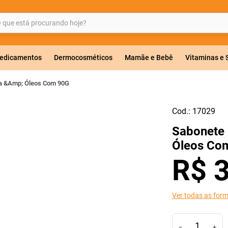
ue está procurando hoje?
BUSCADOS
edicamentos
Dermocosméticos
Mamãe e Bebê
Vitaminas e
a &Amp; Óleos Com 90G
Cod.:
17029
a 20mg
Sabonete
r
Óleos Co
R$
ricas
Ver todas as for
－
＋