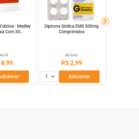
Cálcica - Medley
Dipirona Sódica EMS 500mg
xa Com 30
Comprimidos
s Revestidos
96,75
R$ 9,55
18
,
99
R$
2
,
99
Adicionar
1
Adicionar