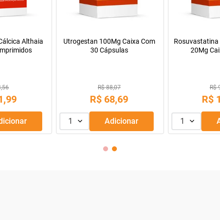
álcica Althaia
Utrogestan 100Mg Caixa Com
Rosuvastatina 
mprimidos
30 Cápsulas
20Mg Cai
Comprimido
3,56
R$ 88,07
R$ 
1
,
99
R$
68
,
69
R$
Adicionar
1
Adicionar
1