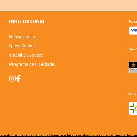
INSTITUCIONAL
for
Nossas Lojas
Quem Somos
sit
Trabalhe Conosco
Programa de Fidelidade
pre
ra automedicação e não substituem, em hipótese alguma, as orientações dadas pel