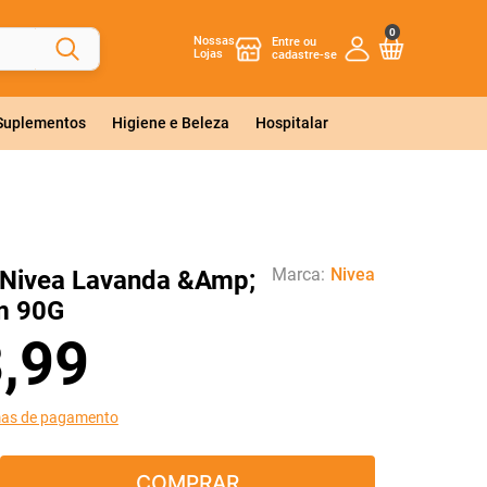
0
Nossas
Lojas
 Suplementos
Higiene e Beleza
Hospitalar
Marca:
Nivea
 Nivea Lavanda &Amp;
m 90G
3
,
99
mas de pagamento
COMPRAR