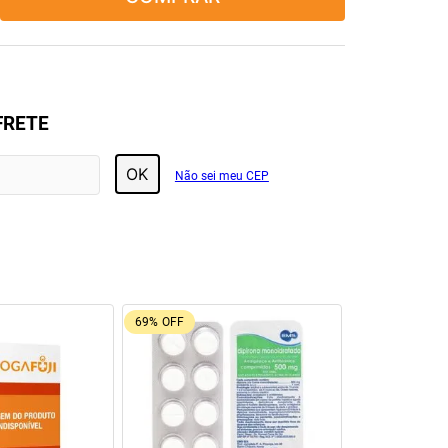
FRETE
OK
Não sei meu CEP
69%
OFF