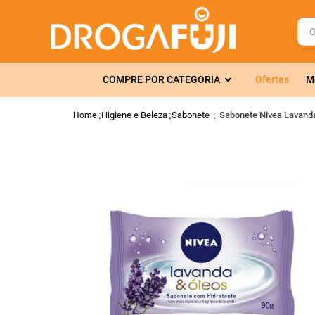
O q
TERMOS MAIS 
COMPRE POR CATEGORIA
Ofertas
M
1
º
fralda
2
º
gelmax
Higiene e Beleza
Sabonete
Sabonete Nivea Lavand
3
º
mounjaro
4
º
rosuvastatin
5
º
protetor sola
6
º
shampoo
7
º
dipirona
8
º
fraldas geriát
9
º
tadalafila
10
º
lola