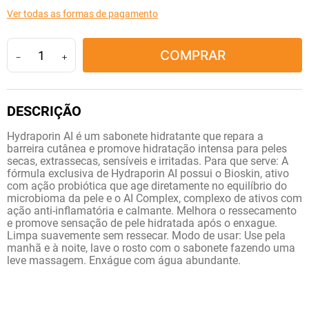
10
º
lola
Ver todas as formas de pagamento
COMPRAR
－
＋
Hydraporin AI é um sabonete hidratante que repara a
barreira cutânea e promove hidratação intensa para peles
secas, extrassecas, sensíveis e irritadas. Para que serve: A
fórmula exclusiva de Hydraporin AI possui o Bioskin, ativo
com ação probiótica que age diretamente no equilíbrio do
microbioma da pele e o AI Complex, complexo de ativos com
ação anti-inflamatória e calmante. Melhora o ressecamento
e promove sensação de pele hidratada após o enxague.
Limpa suavemente sem ressecar. Modo de usar: Use pela
manhã e à noite, lave o rosto com o sabonete fazendo uma
leve massagem. Enxágue com água abundante.