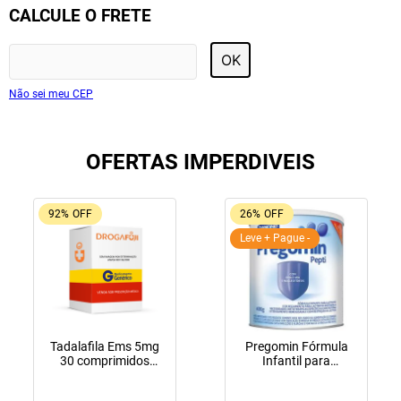
CALCULE O FRETE
OK
Não sei meu CEP
OFERTAS IMPERDIVEIS
92%
OFF
26%
OFF
Leve + Pague -
Tadalafila Ems 5mg
Pregomin Fórmula
30 comprimidos
Infantil para
revestidos
Lactentes Pepti 400g