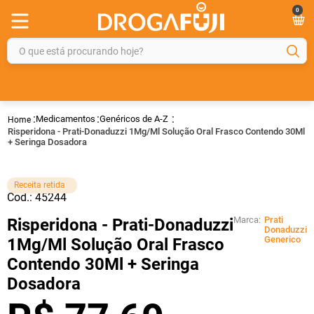
0
O que está procurando hoje?
TERMOS MAIS BUSCADOS
1
º
fralda
Medicamentos
Genéricos de A-Z
2
º
gelmax
Risperidona - Prati-Donaduzzi 1Mg/Ml Solução Oral Frasco Contendo 30Ml
+ Seringa Dosadora
3
º
mounjaro
4
º
rosuvastatina 20mg
Receita retida
Cod.:
45244
5
º
protetor solar
Marca:
Prati
Risperidona - Prati-Donaduzzi
6
º
shampoo
Donaduzzi
Generico
1Mg/Ml Solução Oral Frasco
7
º
dipirona
Contendo 30Ml + Seringa
8
º
tadalafila
Dosadora
9
º
lola