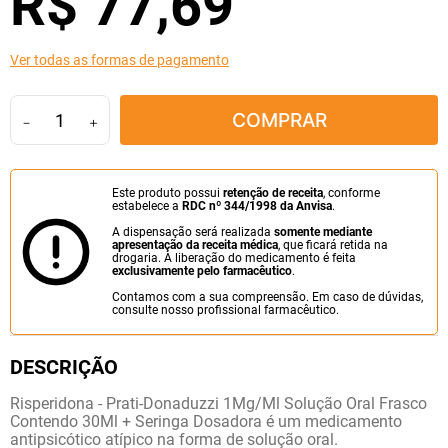
R$
77
,
69
10
º
fraldas geriátricas
Ver todas as formas de pagamento
COMPRAR
－
＋
Este produto possui
retenção de receita
, conforme
estabelece a
RDC nº 344/1998 da Anvisa
.
A dispensação será realizada
somente mediante
apresentação da receita médica
, que ficará retida na
drogaria. A liberação do medicamento é feita
exclusivamente pelo farmacêutico
.
Contamos com a sua compreensão. Em caso de dúvidas,
consulte nosso profissional farmacêutico.
Risperidona - Prati-Donaduzzi 1Mg/Ml Solução Oral Frasco
Contendo 30Ml + Seringa Dosadora é um medicamento
antipsicótico atípico na forma de solução oral.