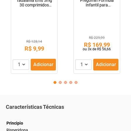
Tadalafila Ems 5mg
Pregomin Fórmula
30 comprimidos
Infantil para
revestidos
Lactentes Pepti 400g
R$ 229,99
R$ 128,14
R$
169
,
99
R$
9
,
99
ou
3
x de
R$
56
,
66
1
Adicionar
1
Adicionar
Características Técnicas
Principio
Risperidona