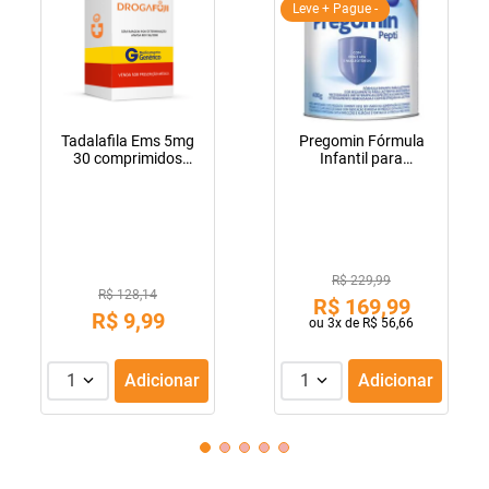
Leve + Pague -
Tadalafila Ems 5mg
Pregomin Fórmula
30 comprimidos
Infantil para
revestidos
Lactentes Pepti 400g
R$ 229,99
R$ 128,14
R$
169
,
99
R$
9
,
99
ou
3
x de
R$
56
,
66
1
Adicionar
1
Adicionar