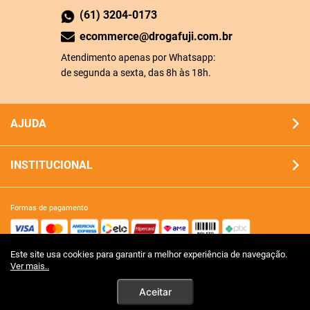
(61) 3204-0173
ecommerce@drogafuji.com.br
Atendimento apenas por Whatsapp:
de segunda a sexta, das 8h às 18h.
AJUDA
INSTITUCIONAL
formas de pagamento
Este site usa cookies para garantir a melhor experiência de navegação.
site 100% seguro
Ver mais..
Aceitar