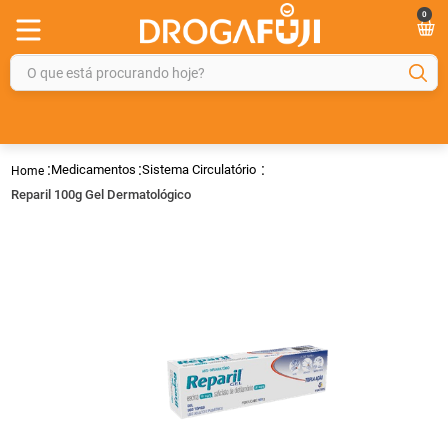
0
O que está procurando hoje?
TERMOS MAIS BUSCADOS
1
º
fralda
Medicamentos
Sistema Circulatório
2
º
gelmax
Reparil 100g Gel Dermatológico
3
º
mounjaro
4
º
rosuvastatina 20mg
5
º
protetor solar
6
º
shampoo
7
º
dipirona
8
º
fraldas geriátricas
9
º
tadalafila