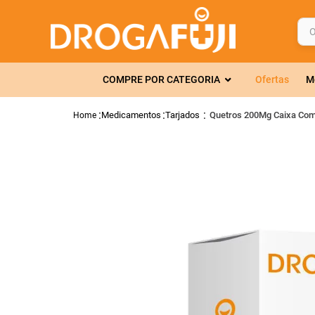
O q
TERMOS MAIS 
COMPRE POR CATEGORIA
Ofertas
M
1
º
fralda
2
º
gelmax
Medicamentos
Tarjados
Quetros 200Mg Caixa Com
3
º
mounjaro
4
º
rosuvastatin
5
º
protetor sola
6
º
shampoo
7
º
dipirona
8
º
tadalafila
9
º
fraldas geriát
10
º
lola