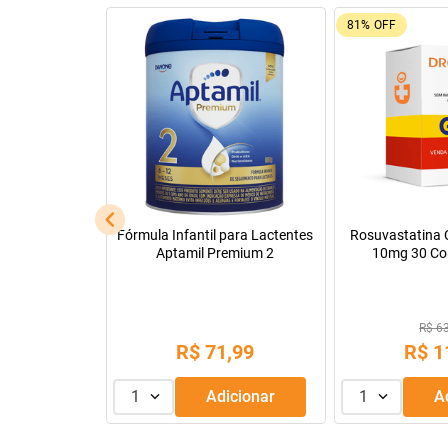
81%
OFF
l
Fórmula Infantil para Lactentes
Rosuvastatina C
Aptamil Premium 2
10mg 30 Co
R$ 6
,
90
R$
71
,
99
R$
1
dicionar
1
Adicionar
1