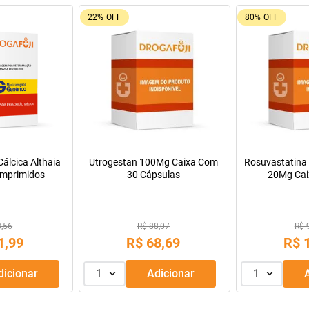
22%
OFF
80%
OFF
álcica Althaia
Utrogestan 100Mg Caixa Com
Rosuvastatina 
mprimidos
30 Cápsulas
20Mg Cai
Comprimido
3,56
R$ 88,07
R$ 
1
,
99
R$
68
,
69
R$
Adicionar
1
Adicionar
1