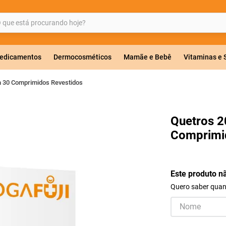
ue está procurando hoje?
BUSCADOS
edicamentos
Dermocosméticos
Mamãe e Bebê
Vitaminas e
 30 Comprimidos Revestidos
a 20mg
Quetros 
Comprimi
r
Este produto n
Quero saber quand
ricas