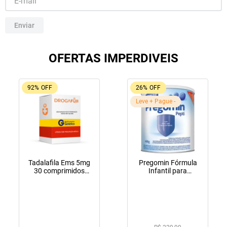
10
º
lola
Enviar
OFERTAS IMPERDIVEIS
92%
OFF
26%
OFF
Leve + Pague -
Tadalafila Ems 5mg
Pregomin Fórmula
30 comprimidos
Infantil para
revestidos
Lactentes Pepti 400g