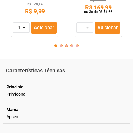
R$ 229,99
R$ 128,14
R$
169
,
99
R$
9
,
99
ou
3
x de
R$
56
,
66
1
Adicionar
1
Adicionar
Características Técnicas
Principio
Primidona
Marca
Apsen