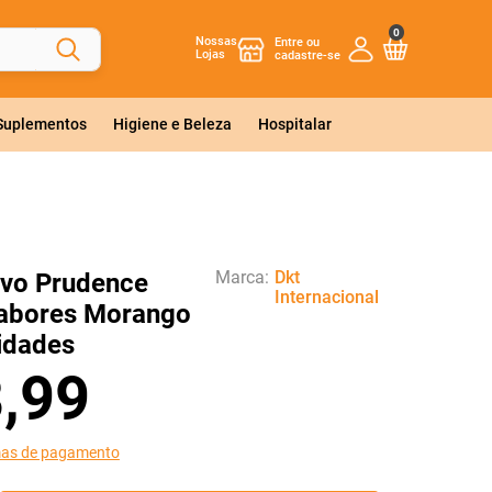
0
Nossas
Lojas
 Suplementos
Higiene e Beleza
Hospitalar
Marca:
Dkt
ivo Prudence
Internacional
Sabores Morango
idades
8
,
99
mas de pagamento