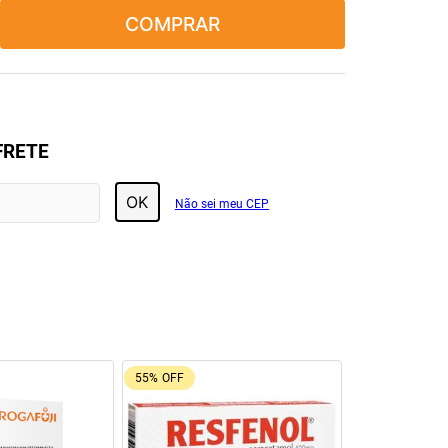
COMPRAR
FRETE
OK
Não sei meu CEP
69%
OFF
92%
OFF