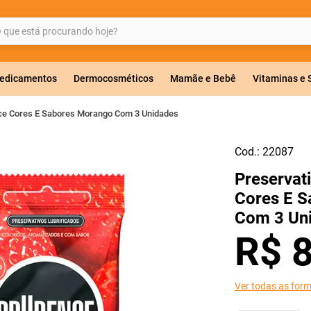
ue está procurando hoje?
BUSCADOS
edicamentos
Dermocosméticos
Mamãe e Bebê
Vitaminas e
ce Cores E Sabores Morango Com 3 Unidades
Cod.:
22087
a 20mg
Preservat
r
Cores E 
Com 3 Un
R$
Ver todas as for
ricas