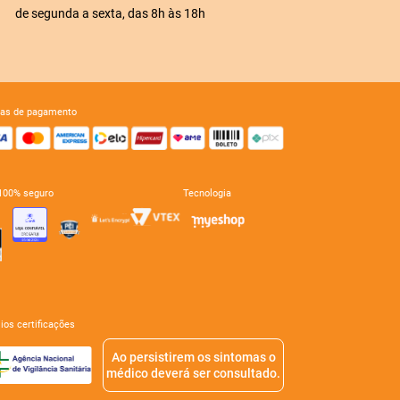
de segunda a sexta, das 8h às 18h
mas de pagamento
e 100% seguro
tecnologia
mios certificações
Ao persistirem os sintomas o
médico deverá ser consultado.