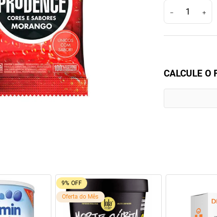
－
＋
CALCULE O 
22%
OFF
80%
OFF