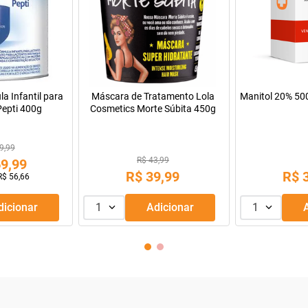
álcica Althaia
Utrogestan 100Mg Caixa Com
Rosuvastatina 
mprimidos
30 Cápsulas
20Mg Cai
Comprimido
3,56
R$ 88,07
R$ 
1
,
99
R$
68
,
69
R$
Adicionar
1
Adicionar
1