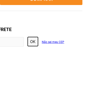
FRETE
OK
Não sei meu CEP