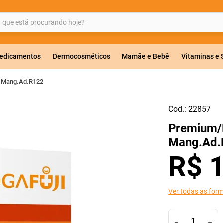
ue está procurando hoje?
BUSCADOS
edicamentos
Dermocosméticos
Mamãe e Bebê
Vitaminas e
 Mang.Ad.R122
Cod.:
22857
a 20mg
Premium/
r
Mang.Ad.
R$
Ver todas as for
ricas
－
＋