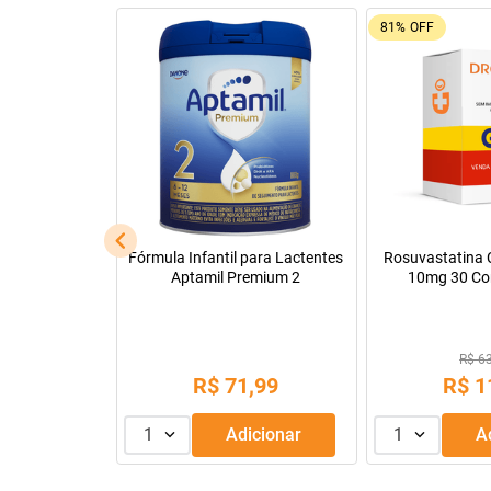
81%
OFF
cápsulas
Fórmula Infantil para Lactentes
Rosuvastatina C
Aptamil Premium 2
10mg 30 Co
88
R$ 6
,
99
R$
71
,
99
R$
1
dicionar
1
Adicionar
1