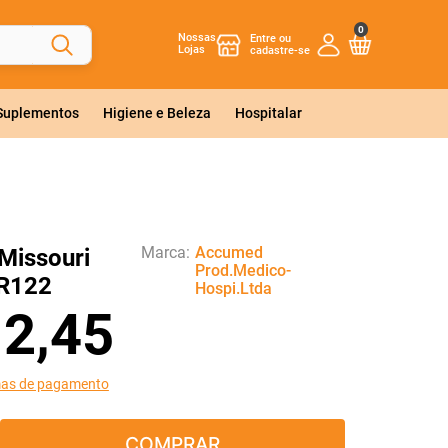
0
Nossas
Lojas
 Suplementos
Higiene e Beleza
Hospitalar
Marca:
Accumed
Missouri
Prod.Medico-
R122
Hospi.Ltda
12
,
45
mas de pagamento
COMPRAR