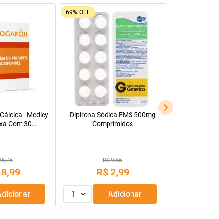
69%
OFF
Cálcica - Medley
Dipirona Sódica EMS 500mg
xa Com 30
Comprimidos
s Revestidos
96,75
R$ 9,55
18
,
99
R$
2
,
99
Adicionar
1
Adicionar