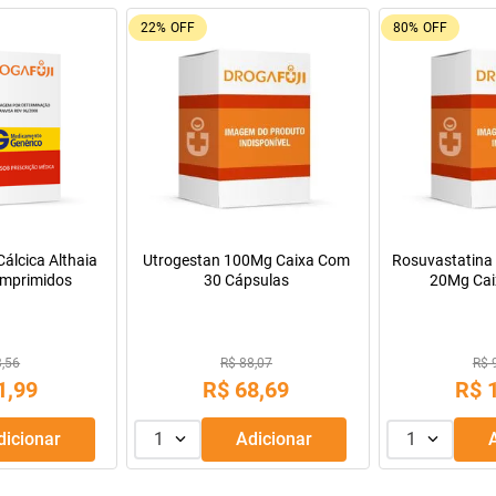
22%
OFF
80%
OFF
álcica Althaia
Utrogestan 100Mg Caixa Com
Rosuvastatina 
mprimidos
30 Cápsulas
20Mg Cai
Comprimido
3,56
R$ 88,07
R$ 
1
,
99
R$
68
,
69
R$
Adicionar
1
Adicionar
1