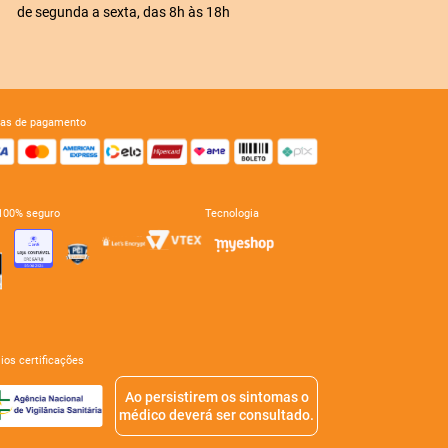
de segunda a sexta, das 8h às 18h
mas de pagamento
e 100% seguro
tecnologia
mios certificações
Ao persistirem os sintomas o
médico deverá ser consultado.