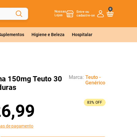
0
Nossas
Lojas
 Suplementos
Higiene e Beleza
Hospitalar
Marca:
Teuto -
na 150mg Teuto 30
Genérico
duras
83%
OFF
26
,
99
mas de pagamento