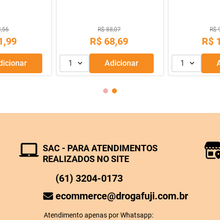
Comprimido
3,56
R$ 88,07
R$ 
1
,
99
R$
68
,
69
R$
Adicionar
1
Adicionar
1
SAC - PARA ATENDIMENTOS
REALIZADOS NO SITE
(61) 3204-0173
ecommerce@drogafuji.com.br
Atendimento apenas por Whatsapp: