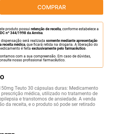
COMPRAR
ste produto possui
retenção de receita
, conforme estabelece a
DC nº 344/1998 da Anvisa
.
 dispensação será realizada
somente mediante apresentação
a receita médica
, que ficará retida na drogaria. A liberação do
edicamento é feita
exclusivamente pelo farmacêutico
.
ontamos com a sua compreensão. Em caso de dúvidas,
onsulte nosso profissional farmacêutico.
150mg Teuto 30 cápsulas duras: Medicamento
 prescrição médica, utilizado no tratamento de
epilepsia e transtornos de ansiedade. A venda
ão da receita, e o produto só pode ser retirado