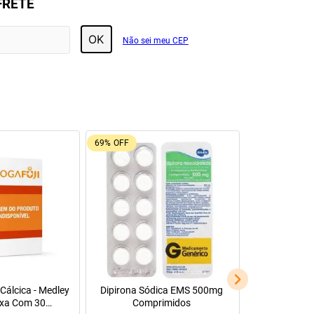
FRETE
OK
Não sei meu CEP
69%
OFF
Cálcica - Medley
Dipirona Sódica EMS 500mg
xa Com 30
Comprimidos