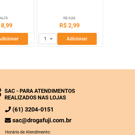
s Revestidos
96,75
R$ 9,55
18
,
99
R$
2
,
99
Adicionar
1
Adicionar
SAC - PARA ATENDIMENTOS
REALIZADOS NAS LOJAS
(61) 3204-0151
sac@drogafuji.com.br
Horário de Atendimento: