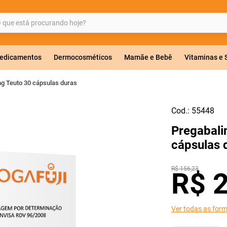
ue está procurando hoje?
BUSCADOS
edicamentos
Dermocosméticos
Mamãe e Bebê
Vitaminas e
g Teuto 30 cápsulas duras
Cod.:
55448
a 20mg
Pregabali
r
cápsulas 
R$
156
,
23
R$
ricas
Ver todas as for