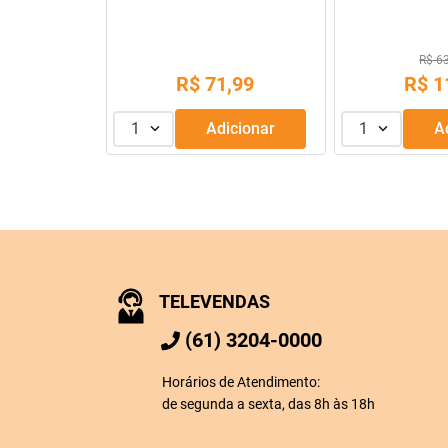
R$ 6
,
90
R$
71
,
99
R$
1
dicionar
1
Adicionar
1
TELEVENDAS
(61) 3204-0000
Horários de Atendimento:
de segunda a sexta, das 8h às 18h