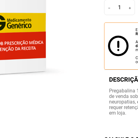
－
＋
E
R
A
d
m
C
c
Pregabalina 
de venda sob
neuropatias, 
requer retenç
em loja.