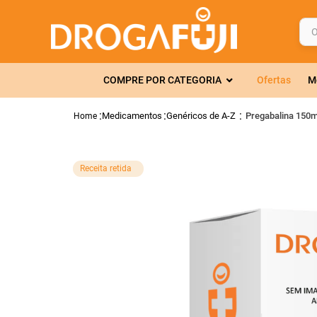
O q
TERMOS MAIS 
COMPRE POR CATEGORIA
Ofertas
M
1
º
fralda
2
º
gelmax
Medicamentos
Genéricos de A-Z
Pregabalina 150m
3
º
mounjaro
4
º
rosuvastatin
Receita retida
5
º
protetor sola
6
º
shampoo
7
º
dipirona
8
º
lola
9
º
fraldas geriát
10
º
tadalafila