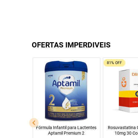
OFERTAS IMPERDIVEIS
81%
OFF
l
Fórmula Infantil para Lactentes
Rosuvastatina C
Aptamil Premium 2
10mg 30 Co