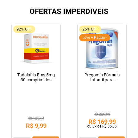
OFERTAS IMPERDIVEIS
92%
OFF
26%
OFF
Leve + Pague -
Tadalafila Ems 5mg
Pregomin Fórmula
30 comprimidos
Infantil para
revestidos
Lactentes Pepti 400g
R$ 229,99
R$ 128,14
R$
169
,
99
R$
9
,
99
ou
3
x de
R$
56
,
66