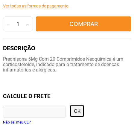
10
º
lola
Ver todas as formas de pagamento
COMPRAR
－
＋
Prednisona 5Mg Com 20 Comprimidos Neoquimica é um
corticosteroide, indicado para o tratamento de doenças
inflamatórias e alérgicas.
CALCULE O FRETE
OK
Não sei meu CEP