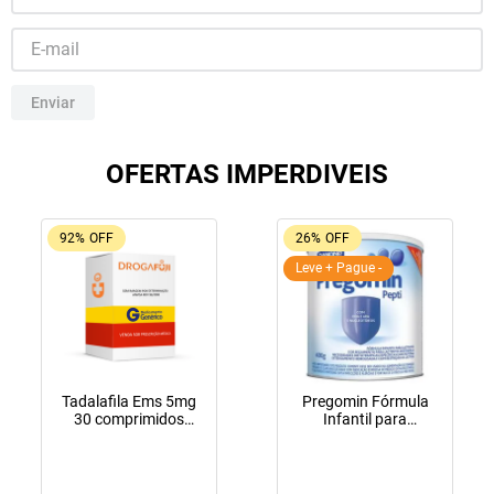
10
º
lola
Enviar
OFERTAS IMPERDIVEIS
92%
OFF
26%
OFF
Leve + Pague -
Tadalafila Ems 5mg
Pregomin Fórmula
30 comprimidos
Infantil para
revestidos
Lactentes Pepti 400g