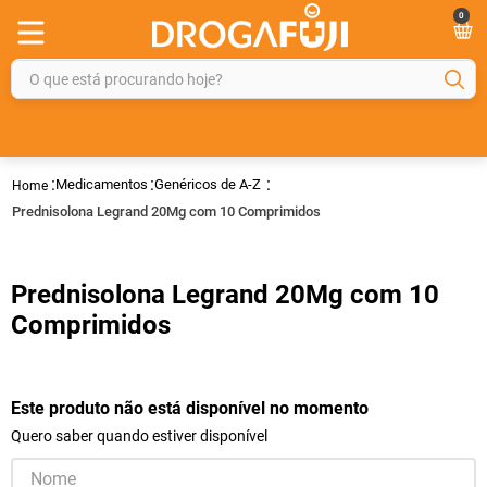
0
O que está procurando hoje?
TERMOS MAIS BUSCADOS
1
º
fralda
Medicamentos
Genéricos de A-Z
2
º
gelmax
Prednisolona Legrand 20Mg com 10 Comprimidos
3
º
mounjaro
4
º
rosuvastatina 20mg
Prednisolona Legrand 20Mg com 10
5
º
protetor solar
Comprimidos
6
º
shampoo
7
º
dipirona
Este produto não está disponível no momento
8
º
fraldas geriátricas
Quero saber quando estiver disponível
9
º
sveda