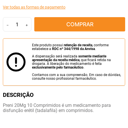
10
º
amoxicilina clavulanato
Ver todas as formas de pagamento
COMPRAR
－
＋
Este produto possui
retenção de receita
, conforme
estabelece a
RDC nº 344/1998 da Anvisa
.
A dispensação será realizada
somente mediante
apresentação da receita médica
, que ficará retida na
drogaria. A liberação do medicamento é feita
exclusivamente pelo farmacêutico
.
Contamos com a sua compreensão. Em caso de dúvidas,
consulte nosso profissional farmacêutico.
Preni 20Mg 10 Comprimidos é um medicamento para
disfunção erétil (tadalafila) em comprimidos.