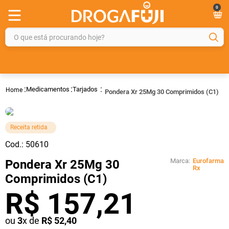
0
O que está procurando hoje?
TERMOS MAIS BUSCADOS
1
º
fralda
Medicamentos
Tarjados
Pondera Xr 25Mg 30 Comprimidos (C1)
2
º
gelmax
3
º
mounjaro
Receita retida
4
º
rosuvastatina 20mg
Cod.:
50610
5
º
protetor solar
Marca:
Eurofarma
Pondera Xr 25Mg 30
6
º
shampoo
Rx
Comprimidos (C1)
7
º
dipirona
R$
157
,
21
8
º
fraldas geriátricas
ou
3
x de
R$
52
,
40
9
º
tadalafila