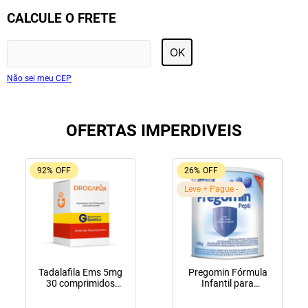
CALCULE O FRETE
OK
Não sei meu CEP
OFERTAS IMPERDIVEIS
92%
OFF
26%
OFF
Leve + Pague -
Tadalafila Ems 5mg
Pregomin Fórmula
30 comprimidos
Infantil para
revestidos
Lactentes Pepti 400g