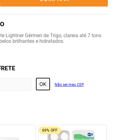
e Lightner Gérmen de Trigo, clareia até 7 tons
belos brilhantes e hidratados.
FRETE
OK
Não sei meu CEP
69%
OFF