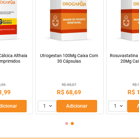
álcica Althaia
Utrogestan 100Mg Caixa Com
Rosuvastatina 
mprimidos
30 Cápsulas
20Mg Cai
Comprimido
3,56
R$ 88,07
R$ 
1
,
99
R$
68
,
69
R$
Adicionar
1
Adicionar
1