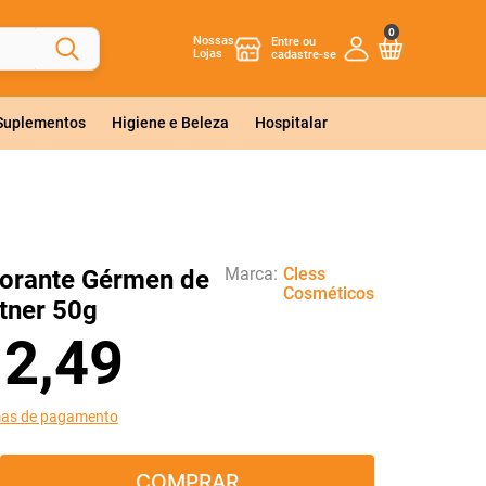
0
Nossas
Lojas
 Suplementos
Higiene e Beleza
Hospitalar
Marca:
Cless
orante Gérmen de
Cosméticos
htner 50g
12
,
49
mas de pagamento
COMPRAR