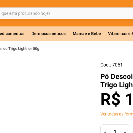
ue está procurando hoje?
BUSCADOS
edicamentos
Dermocosméticos
Mamãe e Bebê
Vitaminas e
 de Trigo Lightner 50g
Cod.:
7051
a 20mg
Pó Descol
r
Trigo Lig
R$
Ver todas as for
ricas
－
＋