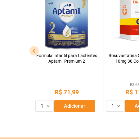
l
Fórmula Infantil para Lactentes
Rosuvastatina C
Aptamil Premium 2
10mg 30 Co
R$ 6
,
90
R$
71
,
99
R$
1
dicionar
1
Adicionar
1