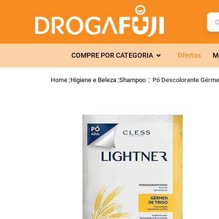
O q
TERMOS MAIS 
COMPRE POR CATEGORIA
Ofertas
M
1
º
fralda
2
º
gelmax
Higiene e Beleza
Shampoo
Pó Descolorante Gérmen
3
º
mounjaro
4
º
rosuvastatin
5
º
protetor sola
6
º
shampoo
7
º
dipirona
8
º
lola
9
º
fraldas geriát
10
º
tadalafila