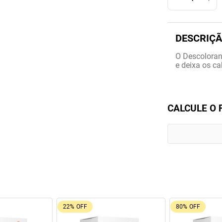
O Descolorant
e deixa os ca
CALCULE O 
22%
OFF
80%
OFF