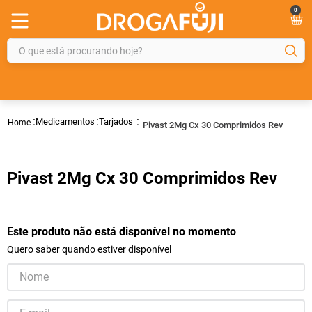
0
O que está procurando hoje?
TERMOS MAIS BUSCADOS
1
º
fralda
Medicamentos
Tarjados
Pivast 2Mg Cx 30 Comprimidos Rev
2
º
gelmax
3
º
mounjaro
Pivast 2Mg Cx 30 Comprimidos Rev
4
º
rosuvastatina 20mg
5
º
protetor solar
6
º
shampoo
Este produto não está disponível no momento
Quero saber quando estiver disponível
7
º
dipirona
8
º
lola
9
º
tadalafila