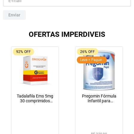
10
º
fraldas geriátricas
Enviar
OFERTAS IMPERDIVEIS
92%
OFF
26%
OFF
Leve + Pague -
Tadalafila Ems 5mg
Pregomin Fórmula
30 comprimidos
Infantil para
revestidos
Lactentes Pepti 400g