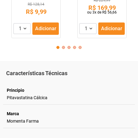
R$ 229,99
R$ 128,14
R$
169
,
99
R$
9
,
99
ou
3
x de
R$
56
,
66
1
Adicionar
1
Adicionar
Características Técnicas
Principio
Pitavastatina Cálcica
Marca
Momenta Farma