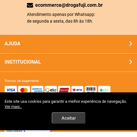
ecommerce@drogafuji.com.br
Atendimento apenas por Whatsapp:
de segunda a sexta, das 8h às 18h.
AJUDA
INSTITUCIONAL
formas de pagamento
Este site usa cookies para garantir a melhor experiência de navegação.
site 100% seguro
Ver mais..
Aceitar