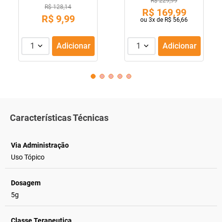
R$ 229,99
R$ 128,14
R$
169
,
99
R$
9
,
99
ou
3
x de
R$
56
,
66
1
Adicionar
1
Adicionar
Características Técnicas
Via Administração
Uso Tópico
Dosagem
5g
Classe Terapeutica