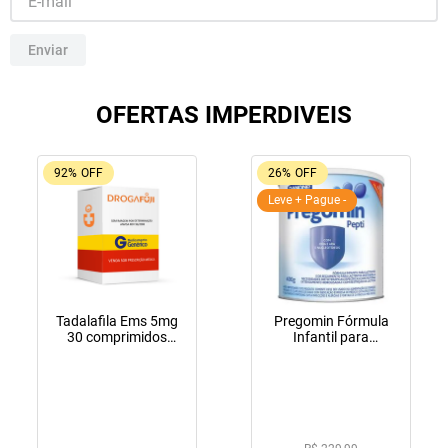
10
º
tadalafila
Enviar
OFERTAS IMPERDIVEIS
92%
OFF
26%
OFF
Leve + Pague -
Tadalafila Ems 5mg
Pregomin Fórmula
30 comprimidos
Infantil para
revestidos
Lactentes Pepti 400g