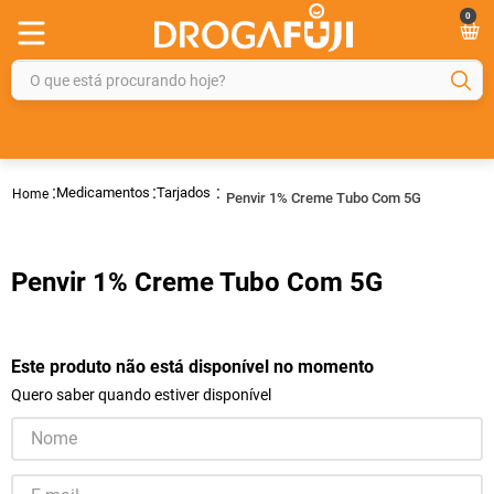
0
O que está procurando hoje?
TERMOS MAIS BUSCADOS
1
º
fralda
Medicamentos
Tarjados
Penvir 1% Creme Tubo Com 5G
2
º
gelmax
3
º
mounjaro
Penvir 1% Creme Tubo Com 5G
4
º
rosuvastatina 20mg
5
º
protetor solar
6
º
shampoo
Este produto não está disponível no momento
Quero saber quando estiver disponível
7
º
dipirona
8
º
fraldas geriátricas
9
º
sveda