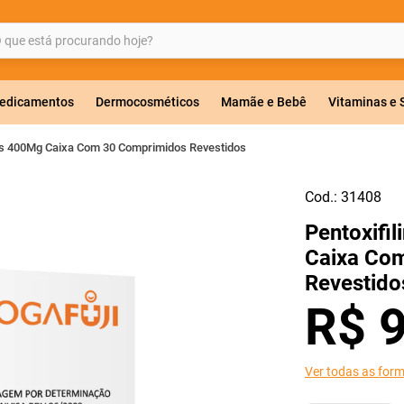
ue está procurando hoje?
BUSCADOS
edicamentos
Dermocosméticos
Mamãe e Bebê
Vitaminas e
Ems 400Mg Caixa Com 30 Comprimidos Revestidos
Cod.:
31408
a 20mg
Pentoxifi
r
Caixa Co
Revestido
R$
ricas
Ver todas as for