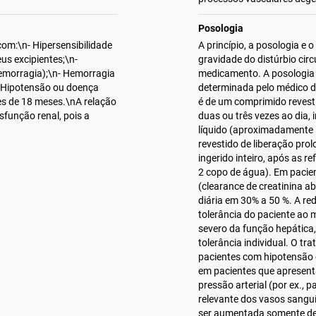
Posologia
om:\n- Hipersensibilidade
A princípio, a posologia e
eus excipientes;\n-
gravidade do distúrbio circ
emorragia);\n- Hemorragia
medicamento. A posologia 
- Hipotensão ou doença
determinada pelo médico d
es de 18 meses.\nA relação
é de um comprimido revesti
sfunção renal, pois a
duas ou três vezes ao dia, 
líquido (aproximadamente 
revestido de liberação prol
ingerido inteiro, após as 
2 copo de água). Em paci
(clearance de creatinina a
diária em 30% a 50 %. A re
tolerância do paciente a
severo da função hepática
tolerância individual. O t
pacientes com hipotensão o
em pacientes que apresent
pressão arterial (por ex.,
relevante dos vasos sanguí
ser aumentada somente de 