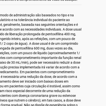
 o modo de administração são baseados no tipo e na
ulatório e na tolerância individual do paciente ao
é, geralmente, baseada nas seguintes orientações e é
e acordo com as necessidades individuais. A dose usual
do de liberação prolongada de pentoxifilina 400 mg,
ingerido inteiro, após as refeições, com um pouco de
1/ 2 copo de água). A dose usual é de um comprimido
ongada de pentoxifilina 600 mg, duas vezes ao dia,
refeições, com um pouco de líquido (aproximadamente 1/
entes com comprometimento importante da função renal
baixo de 30 mL/min), pode ser necessário reduzir a dose
dução precisa implementada irá variar de acordo com a
o medicamento. Em pacientes com comprometimento
, é necessária uma redução da dose, de acordo com a
ratamento deve ser iniciado com baixas doses em
u em pacientes cuja circulação é instável, assim como
am risco especial decorrente de uma redução da
 pacientes com doença coronariana grave ou estenose
neos que nutrem o cérebro); em tais casos, a dose deve
forma gradual. Não se dispõe de experiência sobre o