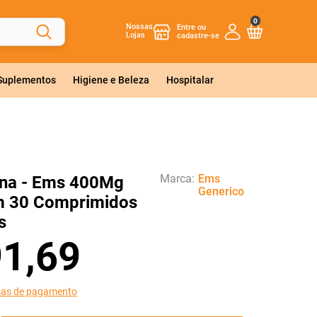
0
Nossas
Lojas
 Suplementos
Higiene e Beleza
Hospitalar
Marca:
Ems
lina - Ems 400Mg
Generico
m 30 Comprimidos
s
91
,
69
mas de pagamento