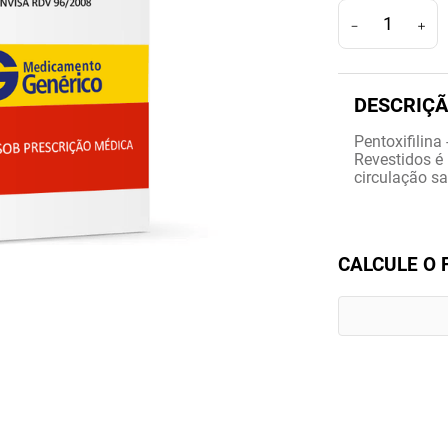
－
＋
Pentoxifilin
Revestidos é
circulação s
CALCULE O 