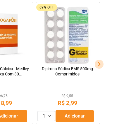
Manitol 20% 500Ml
0 cápsulas
 30,88
13
,
99
R$
39
,
90
Adicionar
1
Adicionar