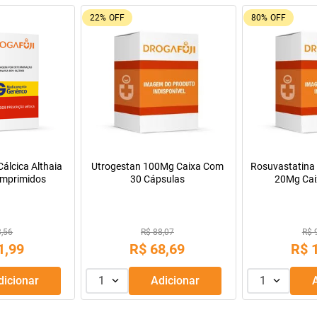
9%
OFF
55%
OFF
Oferta do Mês
a Infantil para
Máscara de Tratamento Lola
Resfenol com 2
Pepti 400g
Cosmetics Morte Súbita 450g
29,99
R$ 43,99
R$
69
,
99
R$
39
,
99
R$
e
R$
56
,
66
Adicionar
1
Adicionar
1