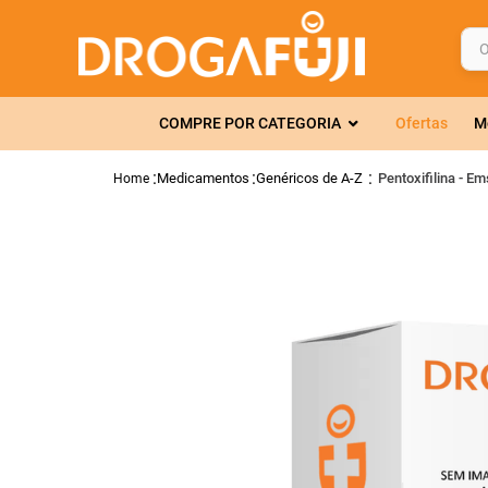
O q
TERMOS MAIS 
COMPRE POR CATEGORIA
Ofertas
M
1
º
fralda
2
º
gelmax
Medicamentos
Genéricos de A-Z
Pentoxifilina - 
3
º
mounjaro
4
º
rosuvastatin
5
º
protetor sola
6
º
shampoo
7
º
dipirona
8
º
lola
9
º
fraldas geriát
10
º
tadalafila