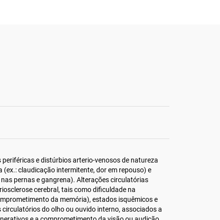
 periféricas e distúrbios arterio-venosos de natureza
a (ex.: claudicação intermitente, dor em repouso) e
s nas pernas e gangrena). Alterações circulatórias
riosclerose cerebral, tais como dificuldade na
comprometimento da memória), estados isquêmicos e
 circulatórios do olho ou ouvido interno, associados a
nerativos e a comprometimento da visão ou audição.