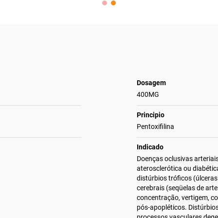
Dosagem
400MG
Principio
Pentoxifilina
Indicado
Doenças oclusivas arteriais
aterosclerótica ou diabétic
distúrbios tróficos (úlcera
cerebrais (seqüelas de arte
concentração, vertigem, 
pós-apopléticos. Distúrbios
processos vasculares dege