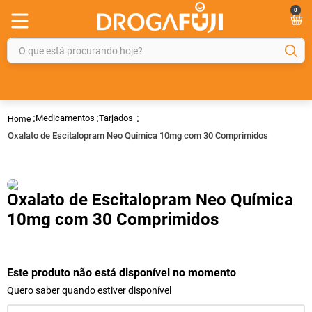
0
O que está procurando hoje?
TERMOS MAIS BUSCADOS
1
º
fralda
Medicamentos
Tarjados
2
º
gelmax
Oxalato de Escitalopram Neo Química 10mg com 30 Comprimidos
3
º
mounjaro
4
º
rosuvastatina 20mg
Oxalato de Escitalopram Neo Química
5
º
protetor solar
10mg com 30 Comprimidos
6
º
shampoo
7
º
dipirona
Este produto não está disponível no momento
8
º
fraldas geriátricas
Quero saber quando estiver disponível
9
º
tadalafila