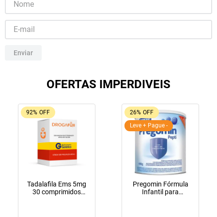
10
º
lola
Enviar
OFERTAS IMPERDIVEIS
92%
OFF
26%
OFF
Leve + Pague -
Tadalafila Ems 5mg
Pregomin Fórmula
30 comprimidos
Infantil para
revestidos
Lactentes Pepti 400g