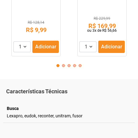
R$ 229,99
R$ 128,14
R$
169
,
99
R$
9
,
99
ou
3
x de
R$
56
,
66
1
Adicionar
1
Adicionar
Características Técnicas
Busca
Lexapro, eudok, reconter, unitram, fusor