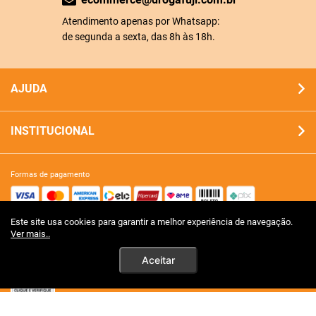
Atendimento apenas por Whatsapp:
de segunda a sexta, das 8h às 18h.
AJUDA
INSTITUCIONAL
formas de pagamento
Este site usa cookies para garantir a melhor experiência de navegação.
site 100% seguro
Ver mais..
Aceitar