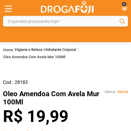
0
O que está procurando hoje?
TERMOS MAIS BUSCADOS
1
º
fralda
Higiene e Beleza
Hidratante Corporal
2
º
gelmax
Oleo Amendoa Com Avela Mur 100Ml
3
º
mounjaro
4
º
rosuvastatina 20mg
Cod.:
28183
5
º
protetor solar
Marca:
Muriel
Oleo Amendoa Com Avela Mur
6
º
shampoo
100Ml
7
º
dipirona
R$
19
,
99
8
º
fraldas geriátricas
9
º
tadalafila