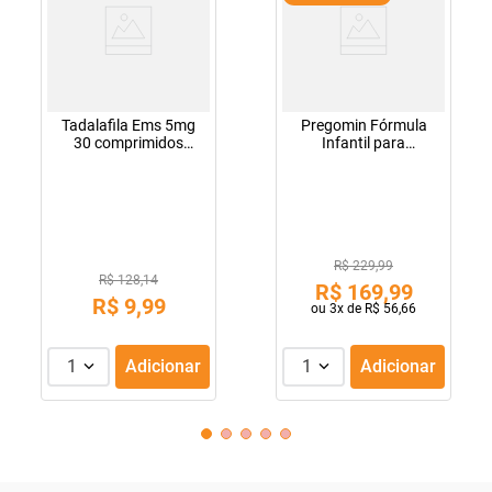
Tadalafila Ems 5mg
Pregomin Fórmula
30 comprimidos
Infantil para
revestidos
Lactentes Pepti 400g
R$ 229,99
R$ 128,14
R$
169
,
99
R$
9
,
99
ou
3
x de
R$
56
,
66
1
Adicionar
1
Adicionar