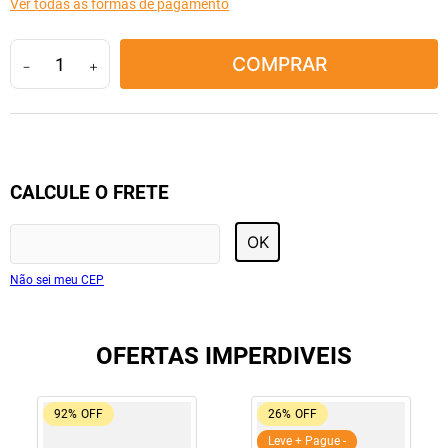
Ver todas as formas de pagamento
10
º
lola
COMPRAR
－
＋
CALCULE O FRETE
OK
Não sei meu CEP
OFERTAS IMPERDIVEIS
92%
OFF
26%
OFF
Leve + Pague -