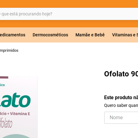
ue está procurando hoje?
BUSCADOS
edicamentos
Dermocosméticos
Mamãe e Bebê
Vitaminas e
omprimidos
a 20mg
Ofolato 9
r
Este produto n
Quero saber quand
ricas
lavulanato