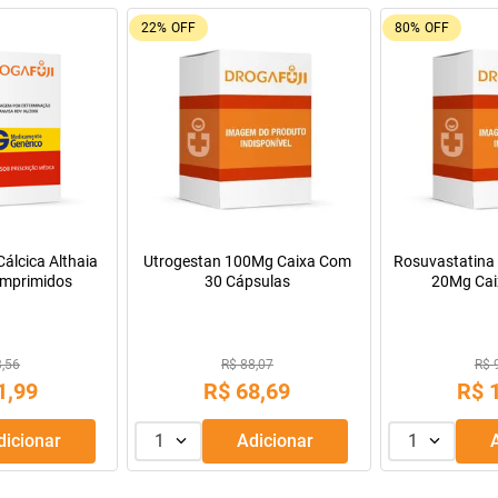
92%
OFF
26%
OFF
Pregomin Fórmula Infantil para
Leve + Pague -
Lactentes Pepti 400g
Tadalafila Ems 5mg 30
comprimidos revestidos
R$ 229,99
R$ 128,14
R$
169
,
99
R$
9
,
99
ou
3
x de
R$
56
,
66
1
Adicionar
1
Adicionar