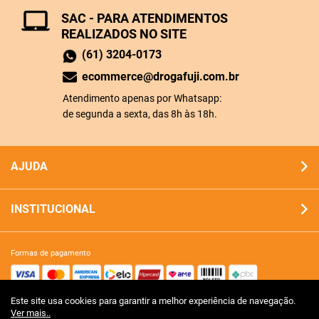
SAC - PARA ATENDIMENTOS
REALIZADOS NO SITE
(61) 3204-0173
ecommerce@drogafuji.com.br
Atendimento apenas por Whatsapp:
de segunda a sexta, das 8h às 18h.
AJUDA
INSTITUCIONAL
formas de pagamento
Este site usa cookies para garantir a melhor experiência de navegação.
site 100% seguro
Ver mais..