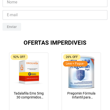
10
º
fraldas geriátricas
Enviar
OFERTAS IMPERDIVEIS
92%
OFF
26%
OFF
Leve + Pague -
Tadalafila Ems 5mg
Pregomin Fórmula
30 comprimidos
Infantil para
revestidos
Lactentes Pepti 400g