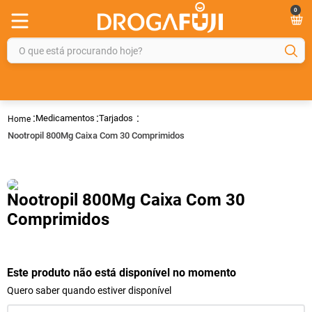
0
O que está procurando hoje?
TERMOS MAIS BUSCADOS
1
º
fralda
Medicamentos
Tarjados
2
º
gelmax
Nootropil 800Mg Caixa Com 30 Comprimidos
3
º
mounjaro
4
º
rosuvastatina 20mg
Nootropil 800Mg Caixa Com 30
5
º
protetor solar
Comprimidos
6
º
shampoo
7
º
dipirona
Este produto não está disponível no momento
8
º
tadalafila
Quero saber quando estiver disponível
9
º
lola